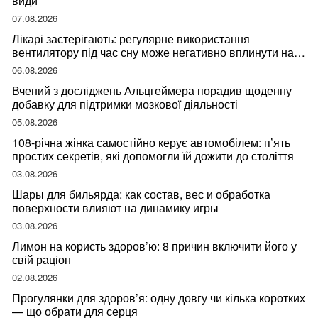
види
07.08.2026
Лікарі застерігають: регулярне використання
вентилятору під час сну може негативно вплинути на
ваше здоров’я
06.08.2026
Вчений з досліджень Альцгеймера порадив щоденну
добавку для підтримки мозкової діяльності
05.08.2026
108-річна жінка самостійно керує автомобілем: п’ять
простих секретів, які допомогли їй дожити до століття
03.08.2026
Шары для бильярда: как состав, вес и обработка
поверхности влияют на динамику игры
03.08.2026
Лимон на користь здоров’ю: 8 причин включити його у
свій раціон
02.08.2026
Прогулянки для здоров’я: одну довгу чи кілька коротких
— що обрати для серця