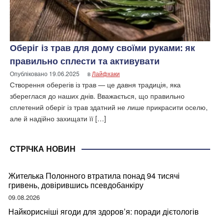
Оберіг із трав для дому своїми руками: як
правильно сплести та активувати
Опубліковано
19.06.2025
в
Лайфхаки
Створення оберегів із трав — це давня традиція, яка
збереглася до наших днів. Вважається, що правильно
сплетений оберіг із трав здатний не лише прикрасити оселю,
але й надійно захищати її […]
СТРІЧКА НОВИН
Жителька Полонного втратила понад 94 тисячі
гривень, довірившись псевдобанкіру
09.08.2026
Найкорисніші ягоди для здоров’я: поради дієтологів