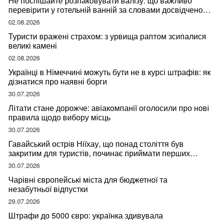
Не поспішайте розпаковувати валізу: що важливо
перевірити у готельній ванній за словами досвідченої
мандрівниці
02.08.2026
Туристи вражені страхом: з урвища раптом зсипалися
великі камені
02.08.2026
Українці в Німеччині можуть бути не в курсі штрафів: як
дізнатися про наявні борги
30.07.2026
Літати стане дорожче: авіакомпанії оголосили про нові
правила щодо вибору місць
30.07.2026
Гавайський острів Ніїхау, що понад століття був
закритим для туристів, починає приймати перших
відвідувачів
30.07.2026
Чарівні європейські міста для бюджетної та
незабутньої відпустки
29.07.2026
Штрафи до 5000 євро: українка здивувала