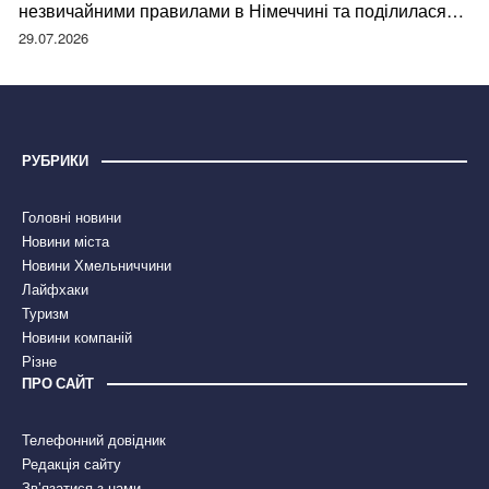
незвичайними правилами в Німеччині та поділилася
правдою
29.07.2026
РУБРИКИ
Головні новини
Новини міста
Новини Хмельниччини
Лайфхаки
Туризм
Новини компаній
Різне
ПРО САЙТ
Телефонний довідник
Редакція сайту
Зв’язатися з нами