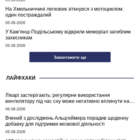
На Хмельниччині легковик зіткнувся з мотоциклом:
один постраждалий
05.08.2026
У Кам’янці-Подільському відкрили меморіал загиблим
захисникам
05.08.2026
Завантажити ще
ЛАЙФХАКИ
Лікарі застерігають: регулярне використання
вентилятору під час сну може негативно вплинути на
ваше здоров’я
06.08.2026
Вчений з досліджень Альцгеймера порадив щоденну
добавку для підтримки мозкової діяльності
05.08.2026