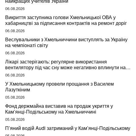
найкращих учителів України
06.08.2026
Викриття заступника голови Хмельницької ОВА у
хабарництві за підписання контрактів на ремонт доріг
06.08.2026
Веслувальники з Хмельниччини виступлять за Україну
на чемпіонаті світу
06.08.2026
Лікарі застерігають: регулярне використання
вентилятору під час сну може негативно вплинути на
ваше здоров’я
06.08.2026
У Хмельницькому провели прощання з Василем
Лазуткіним
05.08.2026
Фонд держмайна виставив на продаж укриття у
Кам’янці-Подільському на Хмельниччині
05.08.2026
П’яний водій Audi затриманий у Кам’янці-Подільському
05.08.2026