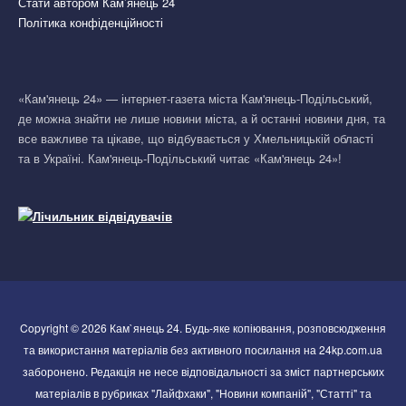
Стати автором Кам’янець 24
Політика конфіденційності
«Кам'янець 24» — інтернет-газета міста Кам'янець-Подільський,
де можна знайти не лише новини міста, а й останні новини дня, та
все важливе та цікаве, що відбувається у Хмельницькій області
та в Україні. Кам'янець-Подільський читає «Кам'янець 24»!
Copyright © 2026 Кам`янець 24. Будь-яке копіювання, розповсюдження
та використання матеріалів без активного посилання на 24kp.com.ua
заборонено. Редакція не несе відповідальності за зміст партнерських
матеріалів в рубриках "Лайфхаки", "Новини компаній", "Статті" та