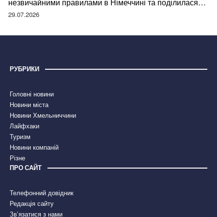
незвичайними правилами в Німеччині та поділилася
правдою
29.07.2026
РУБРИКИ
Головні новини
Новини міста
Новини Хмельниччини
Лайфхаки
Туризм
Новини компаній
Різне
ПРО САЙТ
Телефонний довідник
Редакція сайту
Зв’язатися з нами