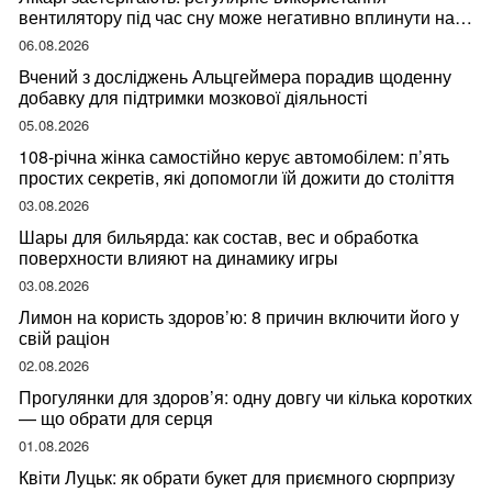
вентилятору під час сну може негативно вплинути на
ваше здоров’я
06.08.2026
Вчений з досліджень Альцгеймера порадив щоденну
добавку для підтримки мозкової діяльності
05.08.2026
108-річна жінка самостійно керує автомобілем: п’ять
простих секретів, які допомогли їй дожити до століття
03.08.2026
Шары для бильярда: как состав, вес и обработка
поверхности влияют на динамику игры
03.08.2026
Лимон на користь здоров’ю: 8 причин включити його у
свій раціон
02.08.2026
Прогулянки для здоров’я: одну довгу чи кілька коротких
— що обрати для серця
01.08.2026
Квіти Луцьк: як обрати букет для приємного сюрпризу