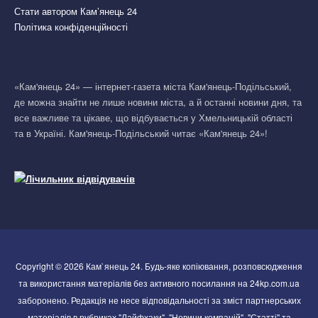
Стати автором Кам’янець 24
Політика конфіденційності
«Кам'янець 24» — інтернет-газета міста Кам'янець-Подільський,
де можна знайти не лише новини міста, а й останні новини дня, та
все важливе та цікаве, що відбувається у Хмельницькій області
та в Україні. Кам'янець-Подільський читає «Кам'янець 24»!
Copyright © 2026 Кам`янець 24. Будь-яке копіювання, розповсюдження
та використання матеріалів без активного посилання на 24kp.com.ua
заборонено. Редакція не несе відповідальності за зміст партнерських
матеріалів в рубриках "Лайфхаки", "Новини компаній", "Статті" та