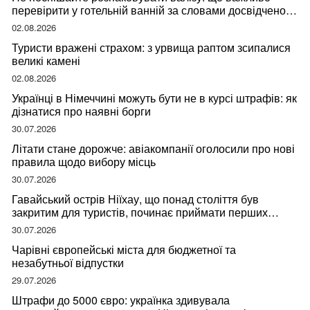
перевірити у готельній ванній за словами досвідченої
мандрівниці
02.08.2026
Туристи вражені страхом: з урвища раптом зсипалися
великі камені
02.08.2026
Українці в Німеччині можуть бути не в курсі штрафів: як
дізнатися про наявні борги
30.07.2026
Літати стане дорожче: авіакомпанії оголосили про нові
правила щодо вибору місць
30.07.2026
Гавайський острів Ніїхау, що понад століття був
закритим для туристів, починає приймати перших
відвідувачів
30.07.2026
Чарівні європейські міста для бюджетної та
незабутньої відпустки
29.07.2026
Штрафи до 5000 євро: українка здивувала