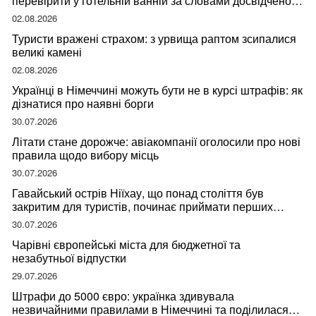
перевірити у готельній ванній за словами досвідченої
мандрівниці
02.08.2026
Туристи вражені страхом: з урвища раптом зсипалися
великі камені
02.08.2026
Українці в Німеччині можуть бути не в курсі штрафів: як
дізнатися про наявні борги
30.07.2026
Літати стане дорожче: авіакомпанії оголосили про нові
правила щодо вибору місць
30.07.2026
Гавайський острів Ніїхау, що понад століття був
закритим для туристів, починає приймати перших
відвідувачів
30.07.2026
Чарівні європейські міста для бюджетної та
незабутньої відпустки
29.07.2026
Штрафи до 5000 євро: українка здивувала
незвичайними правилами в Німеччині та поділилася