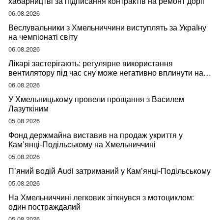
хабарництві за підписання контрактів на ремонт доріг
06.08.2026
Веслувальники з Хмельниччини виступлять за Україну
на чемпіонаті світу
06.08.2026
Лікарі застерігають: регулярне використання
вентилятору під час сну може негативно вплинути на
ваше здоров’я
06.08.2026
У Хмельницькому провели прощання з Василем
Лазуткіним
05.08.2026
Фонд держмайна виставив на продаж укриття у
Кам’янці-Подільському на Хмельниччині
05.08.2026
П’яний водій Audi затриманий у Кам’янці-Подільському
05.08.2026
На Хмельниччині легковик зіткнувся з мотоциклом:
один постраждалий
05.08.2026