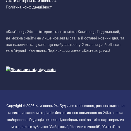
Стати автором Кам’янець 24
Політика конфіденційності
«Кам'янець 24» — інтернет-газета міста Кам'янець-Подільський,
де можна знайти не лише новини міста, а й останні новини дня, та
все важливе та цікаве, що відбувається у Хмельницькій області
та в Україні. Кам'янець-Подільський читає «Кам'янець 24»!
Copyright © 2026 Кам`янець 24. Будь-яке копіювання, розповсюдження
та використання матеріалів без активного посилання на 24kp.com.ua
заборонено. Редакція не несе відповідальності за зміст партнерських
матеріалів в рубриках "Лайфхаки", "Новини компаній", "Статті" та