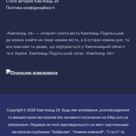
Стати автором Кам’янець 24
Політика конфіденційності
«Кам'янець 24» — інтернет-газета міста Кам'янець-Подільський,
де можна знайти не лише новини міста, а й останні новини дня, та
все важливе та цікаве, що відбувається у Хмельницькій області
та в Україні. Кам'янець-Подільський читає «Кам'янець 24»!
Copyright © 2026 Кам`янець 24. Будь-яке копіювання, розповсюдження
та використання матеріалів без активного посилання на 24kp.com.ua
заборонено. Редакція не несе відповідальності за зміст партнерських
матеріалів в рубриках "Лайфхаки", "Новини компаній", "Статті" та