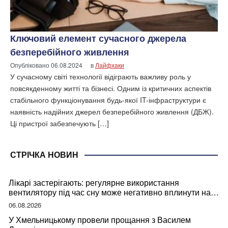
Ключовий елемент сучасного джерела
безперебійного живлення
Опубліковано
06.08.2024
в
Лайфхаки
У сучасному світі технології відіграють важливу роль у
повсякденному житті та бізнесі. Одним із критичних аспектів
стабільного функціонування будь-якої IT-інфраструктури є
наявність надійних джерел безперебійного живлення (ДБЖ).
Ці пристрої забезпечують […]
СТРІЧКА НОВИН
Лікарі застерігають: регулярне використання
вентилятору під час сну може негативно вплинути на
ваше здоров’я
06.08.2026
У Хмельницькому провели прощання з Василем