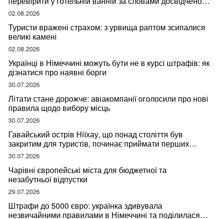
перевірити у готельній ванній за словами досвідченої
мандрівниці
02.08.2026
Туристи вражені страхом: з урвища раптом зсипалися
великі камені
02.08.2026
Українці в Німеччині можуть бути не в курсі штрафів: як
дізнатися про наявні борги
30.07.2026
Літати стане дорожче: авіакомпанії оголосили про нові
правила щодо вибору місць
30.07.2026
Гавайський острів Ніїхау, що понад століття був
закритим для туристів, починає приймати перших
відвідувачів
30.07.2026
Чарівні європейські міста для бюджетної та
незабутньої відпустки
29.07.2026
Штрафи до 5000 євро: українка здивувала
незвичайними правилами в Німеччині та поділилася