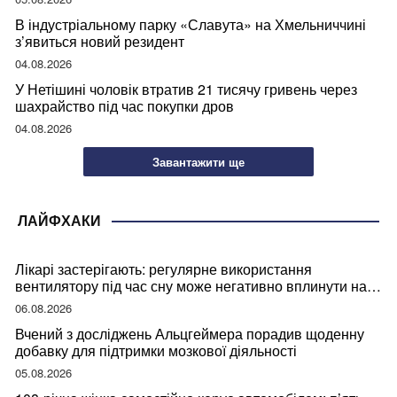
В індустріальному парку «Славута» на Хмельниччині
з’явиться новий резидент
04.08.2026
У Нетішині чоловік втратив 21 тисячу гривень через
шахрайство під час покупки дров
04.08.2026
Завантажити ще
ЛАЙФХАКИ
Лікарі застерігають: регулярне використання
вентилятору під час сну може негативно вплинути на
ваше здоров’я
06.08.2026
Вчений з досліджень Альцгеймера порадив щоденну
добавку для підтримки мозкової діяльності
05.08.2026