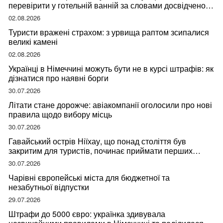
перевірити у готельній ванній за словами досвідченої
мандрівниці
02.08.2026
Туристи вражені страхом: з урвища раптом зсипалися
великі камені
02.08.2026
Українці в Німеччині можуть бути не в курсі штрафів: як
дізнатися про наявні борги
30.07.2026
Літати стане дорожче: авіакомпанії оголосили про нові
правила щодо вибору місць
30.07.2026
Гавайський острів Ніїхау, що понад століття був
закритим для туристів, починає приймати перших
відвідувачів
30.07.2026
Чарівні європейські міста для бюджетної та
незабутньої відпустки
29.07.2026
Штрафи до 5000 євро: українка здивувала