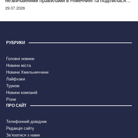
незвичайними правилами в Німеччині та поділилася
правдою
29.07.2026
РУБРИКИ
Головні новини
Новини міста
Новини Хмельниччини
Лайфхаки
Туризм
Новини компаній
Різне
ПРО САЙТ
Телефонний довідник
Редакція сайту
Зв’язатися з нами