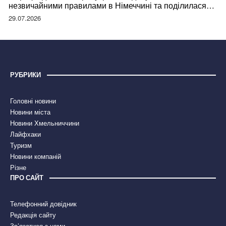
незвичайними правилами в Німеччині та поділилася
правдою
29.07.2026
РУБРИКИ
Головні новини
Новини міста
Новини Хмельниччини
Лайфхаки
Туризм
Новини компаній
Різне
ПРО САЙТ
Телефонний довідник
Редакція сайту
Зв’язатися з нами