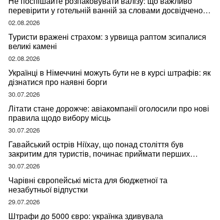
Не поспішайте розпаковувати валізу: що важливо
перевірити у готельній ванній за словами досвідченої
мандрівниці
02.08.2026
Туристи вражені страхом: з урвища раптом зсипалися
великі камені
02.08.2026
Українці в Німеччині можуть бути не в курсі штрафів: як
дізнатися про наявні борги
30.07.2026
Літати стане дорожче: авіакомпанії оголосили про нові
правила щодо вибору місць
30.07.2026
Гавайський острів Ніїхау, що понад століття був
закритим для туристів, починає приймати перших
відвідувачів
30.07.2026
Чарівні європейські міста для бюджетної та
незабутньої відпустки
29.07.2026
Штрафи до 5000 євро: українка здивувала