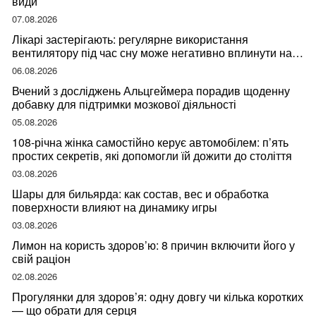
види
07.08.2026
Лікарі застерігають: регулярне використання
вентилятору під час сну може негативно вплинути на
ваше здоров’я
06.08.2026
Вчений з досліджень Альцгеймера порадив щоденну
добавку для підтримки мозкової діяльності
05.08.2026
108-річна жінка самостійно керує автомобілем: п’ять
простих секретів, які допомогли їй дожити до століття
03.08.2026
Шары для бильярда: как состав, вес и обработка
поверхности влияют на динамику игры
03.08.2026
Лимон на користь здоров’ю: 8 причин включити його у
свій раціон
02.08.2026
Прогулянки для здоров’я: одну довгу чи кілька коротких
— що обрати для серця