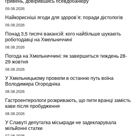
гривень, довірившись псевдобанкіру
09.08.2026
Найкорисніші ягоди для здоров’я: поради дієтологів
09.08.2026
Понад 3,5 тисячі вакансій: кого найбільше шукають
роботодавці на Хмельниччині
08.08.2026
Погода на Хмельниччині: як завершиться тиждень 28-
29 жовтня
08.08.2026
У Хмельницькому провели в останню путь воїна
Володимира Огородніка
08.08.2026
Гастроентерологи розкривають, що пити вранці замість
кави після пробудження
08.08.2026
У Славуті депутатка міськради не задекларувала
мільйонні статки
07.08.2026