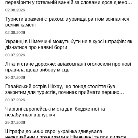
перевірити у готельній ванній за словами досвідченої
мандрівниці
02.08.2026
Туристи вражені страхом: з урвища раптом зсипалися
великі камені
02.08.2026
Українці в Німеччині можуть бути не в курсі штрафів: як
дізнатися про наявні борги
30.07.2026
Літати стане дорожче: авіакомпанії оголосили про нові
правила щодо вибору місць
30.07.2026
Гавайський острів Ніїхау, що понад століття був
закритим для туристів, починає приймати перших
відвідувачів
30.07.2026
Чарівні європейські міста для бюджетної та
незабутньої відпустки
29.07.2026
Штрафи до 5000 євро: українка здивувала
незвичайними правилами в Німеччині та поділилася