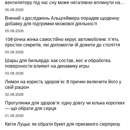
вентилятору під час сну може негативно вплинути на
ваше здоров’я
06.08.2026
Вчений з досліджень Альцгеймера порадив щоденну
добавку для підтримки мозкової діяльності
05.08.2026
108-річна жінка самостійно керує автомобілем: п’ять
простих секретів, які допомогли їй дожити до століття
03.08.2026
Шары для бильярда: как состав, вес и обработка
поверхности влияют на динамику игры
03.08.2026
Лимон на користь здоров’ю: 8 причин включити його у
свій раціон
02.08.2026
Прогулянки для здоров’я: одну довгу чи кілька коротких
— що обрати для серця
01.08.2026
Квіти Луцьк: як обрати букет для приємного сюрпризу