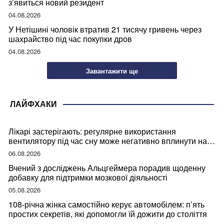
з’явиться новий резидент
04.08.2026
У Нетішині чоловік втратив 21 тисячу гривень через
шахрайство під час покупки дров
04.08.2026
Завантажити ще
ЛАЙФХАКИ
Лікарі застерігають: регулярне використання
вентилятору під час сну може негативно вплинути на
ваше здоров’я
06.08.2026
Вчений з досліджень Альцгеймера порадив щоденну
добавку для підтримки мозкової діяльності
05.08.2026
108-річна жінка самостійно керує автомобілем: п’ять
простих секретів, які допомогли їй дожити до століття