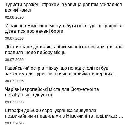
Туристи вражені страхом: з урвища раптом зсипалися
великі камені
02.08.2026
Українці в Німеччині можуть бути не в курсі штрафів: як
дізнатися про наявні борги
30.07.2026
Літати стане дорожче: авіакомпанії оголосили про нові
правила щодо вибору місць
30.07.2026
Гавайський острів Ніїхау, що понад століття був
закритим для туристів, починає приймати перших
відвідувачів
30.07.2026
Чарівні європейські міста для бюджетної та
незабутньої відпустки
29.07.2026
Штрафи до 5000 євро: українка здивувала
незвичайними правилами в Німеччині та поділилася
правдою
29.07.2026