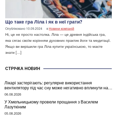
Що таке гра Ліла і як в неї грати?
Опубліковано
10.09.2024
в
Новини компаній
Ні, це не просто настолка. Ліла — це древня індійська гра,
яка сягає своїм корінням духовних практик йоги та медитації.
Якщо ви вирішили гра Ліла купити українською, то маєте
знати […]
СТРІЧКА НОВИН
Лікарі застерігають: регулярне використання
вентилятору під час сну може негативно вплинути на
ваше здоров’я
06.08.2026
У Хмельницькому провели прощання з Василем
Лазуткіним
05.08.2026