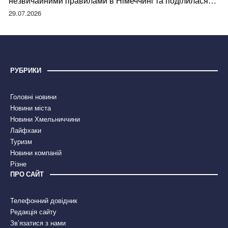
незвичайними правилами в Німеччині та поділилася
правдою
29.07.2026
РУБРИКИ
Головні новини
Новини міста
Новини Хмельниччини
Лайфхаки
Туризм
Новини компаній
Різне
ПРО САЙТ
Телефонний довідник
Редакція сайту
Зв’язатися з нами