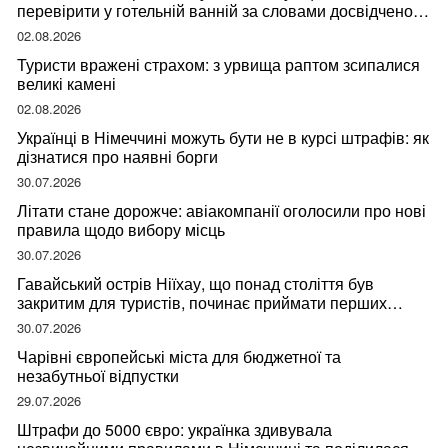
перевірити у готельній ванній за словами досвідченої
мандрівниці
02.08.2026
Туристи вражені страхом: з урвища раптом зсипалися
великі камені
02.08.2026
Українці в Німеччині можуть бути не в курсі штрафів: як
дізнатися про наявні борги
30.07.2026
Літати стане дорожче: авіакомпанії оголосили про нові
правила щодо вибору місць
30.07.2026
Гавайський острів Ніїхау, що понад століття був
закритим для туристів, починає приймати перших
відвідувачів
30.07.2026
Чарівні європейські міста для бюджетної та
незабутньої відпустки
29.07.2026
Штрафи до 5000 євро: українка здивувала