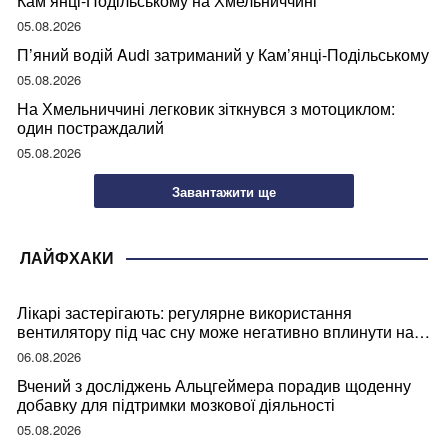
Кам’янці-Подільському на Хмельниччині
05.08.2026
П’яний водій Audi затриманий у Кам’янці-Подільському
05.08.2026
На Хмельниччині легковик зіткнувся з мотоциклом:
один постраждалий
05.08.2026
Завантажити ще
ЛАЙФХАКИ
Лікарі застерігають: регулярне використання
вентилятору під час сну може негативно вплинути на
ваше здоров’я
06.08.2026
Вчений з досліджень Альцгеймера порадив щоденну
добавку для підтримки мозкової діяльності
05.08.2026