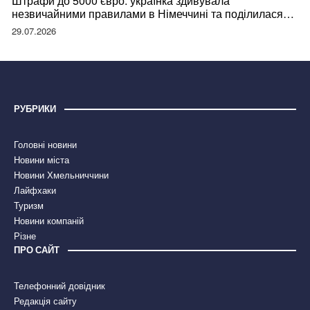
Штрафи до 5000 євро: українка здивувала
незвичайними правилами в Німеччині та поділилася
правдою
29.07.2026
РУБРИКИ
Головні новини
Новини міста
Новини Хмельниччини
Лайфхаки
Туризм
Новини компаній
Різне
ПРО САЙТ
Телефонний довідник
Редакція сайту