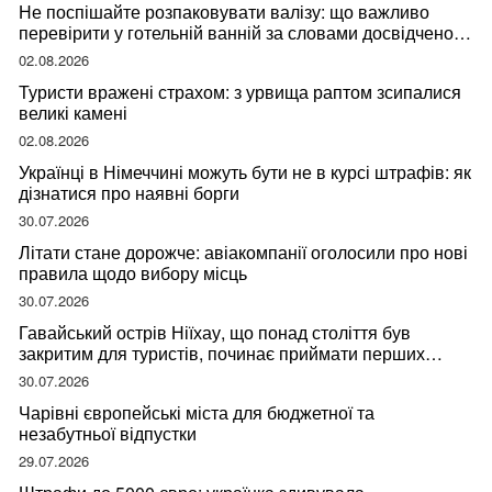
Не поспішайте розпаковувати валізу: що важливо
перевірити у готельній ванній за словами досвідченої
мандрівниці
02.08.2026
Туристи вражені страхом: з урвища раптом зсипалися
великі камені
02.08.2026
Українці в Німеччині можуть бути не в курсі штрафів: як
дізнатися про наявні борги
30.07.2026
Літати стане дорожче: авіакомпанії оголосили про нові
правила щодо вибору місць
30.07.2026
Гавайський острів Ніїхау, що понад століття був
закритим для туристів, починає приймати перших
відвідувачів
30.07.2026
Чарівні європейські міста для бюджетної та
незабутньої відпустки
29.07.2026