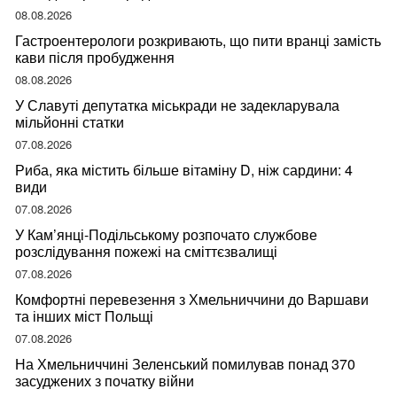
08.08.2026
Гастроентерологи розкривають, що пити вранці замість
кави після пробудження
08.08.2026
У Славуті депутатка міськради не задекларувала
мільйонні статки
07.08.2026
Риба, яка містить більше вітаміну D, ніж сардини: 4
види
07.08.2026
У Кам’янці-Подільському розпочато службове
розслідування пожежі на сміттєзвалищі
07.08.2026
Комфортні перевезення з Хмельниччини до Варшави
та інших міст Польщі
07.08.2026
На Хмельниччині Зеленський помилував понад 370
засуджених з початку війни