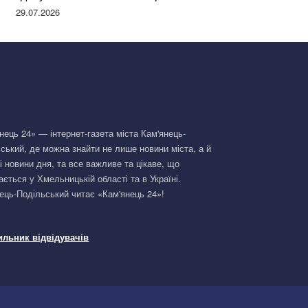
Німеччині та поділилася правдою
29.07.2026
нець 24» — інтернет-газета міста Кам'янець-
ський, де можна знайти не лише новини міста, а й
і новини дня, та все важливе та цікаве, що
ається у Хмельницькій області та в Україні.
ець-Подільський читає «Кам'янець 24»!