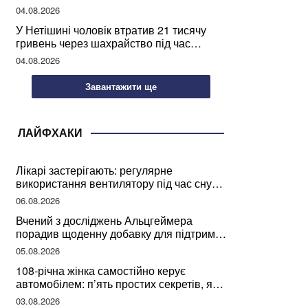
04.08.2026
У Нетішині чоловік втратив 21 тисячу
гривень через шахрайство під час
покупки дров
04.08.2026
Завантажити ще
ЛАЙФХАКИ
Лікарі застерігають: регулярне
використання вентилятору під час сну
може негативно вплинути на ваше
06.08.2026
здоров’я
Вчений з досліджень Альцгеймера
порадив щоденну добавку для підтримки
мозкової діяльності
05.08.2026
108-річна жінка самостійно керує
автомобілем: п’ять простих секретів, які
допомогли їй дожити до століття
03.08.2026