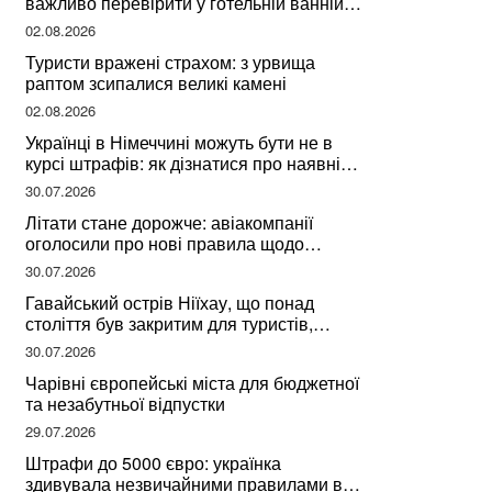
важливо перевірити у готельній ванній
за словами досвідченої мандрівниці
02.08.2026
Туристи вражені страхом: з урвища
раптом зсипалися великі камені
02.08.2026
Українці в Німеччині можуть бути не в
курсі штрафів: як дізнатися про наявні
борги
30.07.2026
Літати стане дорожче: авіакомпанії
оголосили про нові правила щодо
вибору місць
30.07.2026
Гавайський острів Ніїхау, що понад
століття був закритим для туристів,
починає приймати перших відвідувачів
30.07.2026
Чарівні європейські міста для бюджетної
та незабутньої відпустки
29.07.2026
Штрафи до 5000 євро: українка
здивувала незвичайними правилами в