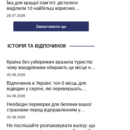
Їжа для кращої пам’яті: дієтологи
виділили 10 найбільш корисних
продуктів
28.07.2026
Завантажити ще
ІСТОРІЯ ТА ВІДПОЧИНОК
Країна без узбережжя вразила туристів:
чому мандрівники обирають це місце на
відпочинок
05.08.2026
Відпочинок в Україні: топ-5 місць для
відвідин у серпні, які перевершать
закордонні враження
04.08.2026
Необхідні перевірки для безпеки вашої
страховки перед відправленням у
подорож
02.08.2026
Не поспішайте розпаковувати валізу: що