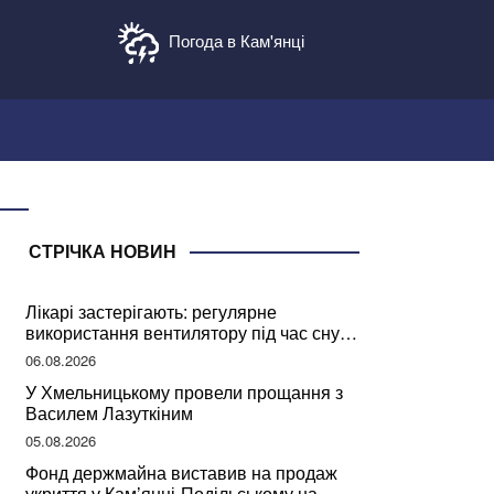
Погода в Кам'янці
СТРІЧКА НОВИН
Лікарі застерігають: регулярне
використання вентилятору під час сну
може негативно вплинути на ваше
06.08.2026
здоров’я
У Хмельницькому провели прощання з
Василем Лазуткіним
05.08.2026
Фонд держмайна виставив на продаж
укриття у Кам’янці-Подільському на