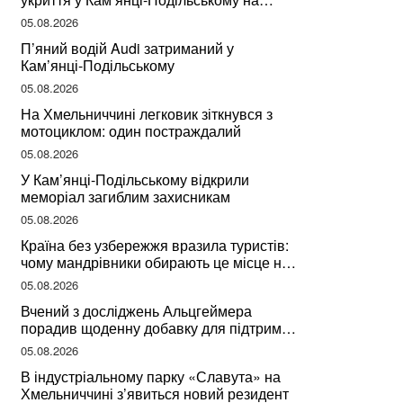
Хмельниччині
05.08.2026
П’яний водій Audi затриманий у
Кам’янці-Подільському
05.08.2026
На Хмельниччині легковик зіткнувся з
мотоциклом: один постраждалий
05.08.2026
У Кам’янці-Подільському відкрили
меморіал загиблим захисникам
05.08.2026
Країна без узбережжя вразила туристів:
чому мандрівники обирають це місце на
відпочинок
05.08.2026
Вчений з досліджень Альцгеймера
порадив щоденну добавку для підтримки
мозкової діяльності
05.08.2026
В індустріальному парку «Славута» на
Хмельниччині з’явиться новий резидент