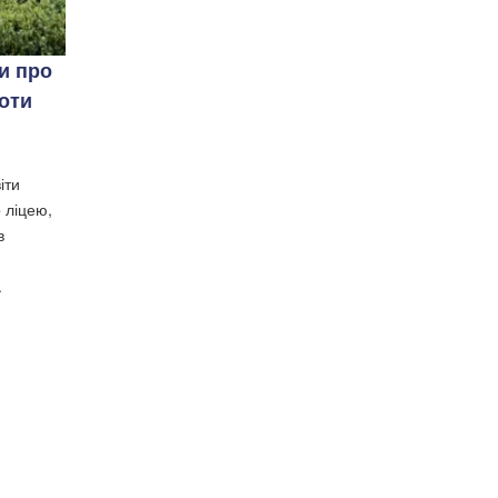
и про
роти
іти
 ліцею,
в
.