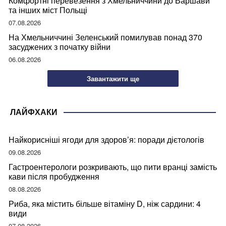
Комфортні перевезення з Хмельниччини до Варшави
та інших міст Польщі
07.08.2026
На Хмельниччині Зеленський помилував понад 370
засуджених з початку війни
06.08.2026
Завантажити ще
ЛАЙФХАКИ
Найкорисніші ягоди для здоров’я: поради дієтологів
09.08.2026
Гастроентерологи розкривають, що пити вранці замість
кави після пробудження
08.08.2026
Риба, яка містить більше вітаміну D, ніж сардини: 4
види
07.08.2026