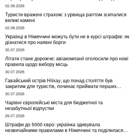
мандрівниці
02.08.2026
Туристи вражені страхом: з урвища раптом зсипалися
великі камені
02.08.2026
Українці в Німеччині можуть бути не в курсі штрафів: як
дізнатися про наявні борги
30.07.2026
Літати стане дорожче: авіакомпанії оголосили про нові
правила щодо вибору місць
30.07.2026
Гавайський острів Ніїхау, що понад століття був
закритим для туристів, починає приймати перших
відвідувачів
30.07.2026
Чарівні європейські міста для бюджетної та
незабутньої відпустки
29.07.2026
Штрафи до 5000 євро: українка здивувала
незвичайними правилами в Німеччині та поділилася