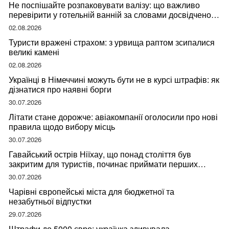
Не поспішайте розпаковувати валізу: що важливо
перевірити у готельній ванній за словами досвідченої
мандрівниці
02.08.2026
Туристи вражені страхом: з урвища раптом зсипалися
великі камені
02.08.2026
Українці в Німеччині можуть бути не в курсі штрафів: як
дізнатися про наявні борги
30.07.2026
Літати стане дорожче: авіакомпанії оголосили про нові
правила щодо вибору місць
30.07.2026
Гавайський острів Ніїхау, що понад століття був
закритим для туристів, починає приймати перших
відвідувачів
30.07.2026
Чарівні європейські міста для бюджетної та
незабутньої відпустки
29.07.2026
Штрафи до 5000 євро: українка здивувала