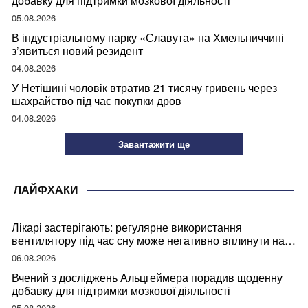
добавку для підтримки мозкової діяльності
05.08.2026
В індустріальному парку «Славута» на Хмельниччині
з’явиться новий резидент
04.08.2026
У Нетішині чоловік втратив 21 тисячу гривень через
шахрайство під час покупки дров
04.08.2026
Завантажити ще
ЛАЙФХАКИ
Лікарі застерігають: регулярне використання
вентилятору під час сну може негативно вплинути на
ваше здоров’я
06.08.2026
Вчений з досліджень Альцгеймера порадив щоденну
добавку для підтримки мозкової діяльності
05.08.2026