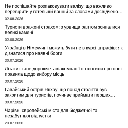
Не поспішайте розпаковувати валізу: що важливо
перевірити у готельній ванній за словами досвідченої
мандрівниці
02.08.2026
Туристи вражені страхом: з урвища раптом зсипалися
великі камені
02.08.2026
Українці в Німеччині можуть бути не в курсі штрафів: як
дізнатися про наявні борги
30.07.2026
Літати стане дорожче: авіакомпанії оголосили про нові
правила щодо вибору місць
30.07.2026
Гавайський острів Ніїхау, що понад століття був
закритим для туристів, починає приймати перших
відвідувачів
30.07.2026
Чарівні європейські міста для бюджетної та
незабутньої відпустки
29.07.2026