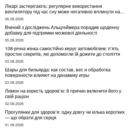
Лікарі застерігають: регулярне використання
вентилятору під час сну може негативно вплинути на
ваше здоров’я
06.08.2026
Вчений з досліджень Альцгеймера порадив щоденну
добавку для підтримки мозкової діяльності
05.08.2026
108-річна жінка самостійно керує автомобілем: п’ять
простих секретів, які допомогли їй дожити до століття
03.08.2026
Шары для бильярда: как состав, вес и обработка
поверхности влияют на динамику игры
03.08.2026
Лимон на користь здоров’ю: 8 причин включити його у
свій раціон
02.08.2026
Прогулянки для здоров’я: одну довгу чи кілька коротких
— що обрати для серця
01.08.2026