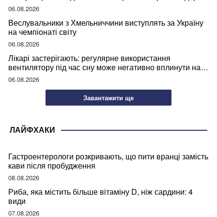
06.08.2026
Веслувальники з Хмельниччини виступлять за Україну
на чемпіонаті світу
06.08.2026
Лікарі застерігають: регулярне використання
вентилятору під час сну може негативно вплинути на
ваше здоров’я
06.08.2026
Завантажити ще
ЛАЙФХАКИ
Гастроентерологи розкривають, що пити вранці замість
кави після пробудження
08.08.2026
Риба, яка містить більше вітаміну D, ніж сардини: 4
види
07.08.2026