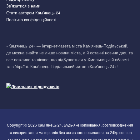
Зв’язатися з нами
Стати автором Кам’янець 24
Політика конфіденційності
«Кам'янець 24» — інтернет-газета міста Кам'янець-Подільський,
де можна знайти не лише новини міста, а й останні новини дня, та
все важливе та цікаве, що відбувається у Хмельницькій області
та в Україні. Кам'янець-Подільський читає «Кам'янець 24»!
Copyright © 2026 Кам`янець 24. Будь-яке копіювання, розповсюдження
та використання матеріалів без активного посилання на 24kp.com.ua
заборонено. Редакція не несе відповідальності за зміст партнерських