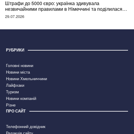
Штрафи до 5000 євро: українка здивувала
незвичайними правилами в Німеччині та поділилася
правдою
29.07.2026
РУБРИКИ
Головні новини
Новини міста
Новини Хмельниччини
Лайфхаки
Туризм
Новини компаній
Різне
ПРО САЙТ
Телефонний довідник
Редакція сайту