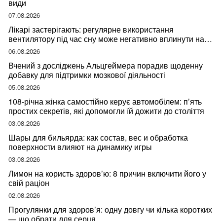
види
07.08.2026
Лікарі застерігають: регулярне використання
вентилятору під час сну може негативно вплинути на
ваше здоров’я
06.08.2026
Вчений з досліджень Альцгеймера порадив щоденну
добавку для підтримки мозкової діяльності
05.08.2026
108-річна жінка самостійно керує автомобілем: п’ять
простих секретів, які допомогли їй дожити до століття
03.08.2026
Шары для бильярда: как состав, вес и обработка
поверхности влияют на динамику игры
03.08.2026
Лимон на користь здоров’ю: 8 причин включити його у
свій раціон
02.08.2026
Прогулянки для здоров’я: одну довгу чи кілька коротких
— що обрати для серця