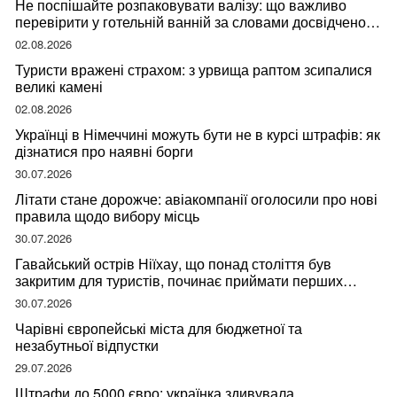
Не поспішайте розпаковувати валізу: що важливо
перевірити у готельній ванній за словами досвідченої
мандрівниці
02.08.2026
Туристи вражені страхом: з урвища раптом зсипалися
великі камені
02.08.2026
Українці в Німеччині можуть бути не в курсі штрафів: як
дізнатися про наявні борги
30.07.2026
Літати стане дорожче: авіакомпанії оголосили про нові
правила щодо вибору місць
30.07.2026
Гавайський острів Ніїхау, що понад століття був
закритим для туристів, починає приймати перших
відвідувачів
30.07.2026
Чарівні європейські міста для бюджетної та
незабутньої відпустки
29.07.2026
Штрафи до 5000 євро: українка здивувала