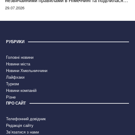
незвичайними правилами в Німеччині та поділилася
правдою
29.07.2026
РУБРИКИ
Головні новини
Новини міста
Новини Хмельниччини
Лайфхаки
Туризм
Новини компаній
Різне
ПРО САЙТ
Телефонний довідник
Редакція сайту
Зв’язатися з нами