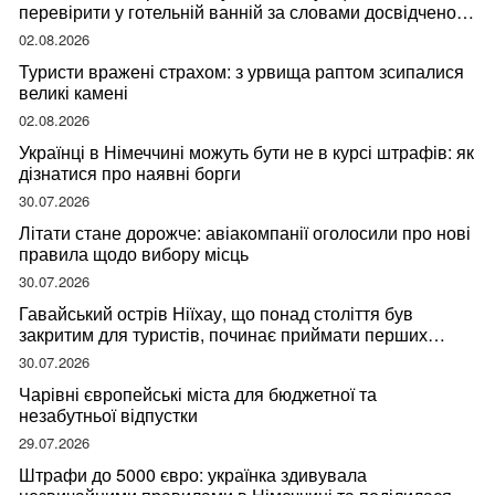
перевірити у готельній ванній за словами досвідченої
мандрівниці
02.08.2026
Туристи вражені страхом: з урвища раптом зсипалися
великі камені
02.08.2026
Українці в Німеччині можуть бути не в курсі штрафів: як
дізнатися про наявні борги
30.07.2026
Літати стане дорожче: авіакомпанії оголосили про нові
правила щодо вибору місць
30.07.2026
Гавайський острів Ніїхау, що понад століття був
закритим для туристів, починає приймати перших
відвідувачів
30.07.2026
Чарівні європейські міста для бюджетної та
незабутньої відпустки
29.07.2026
Штрафи до 5000 євро: українка здивувала