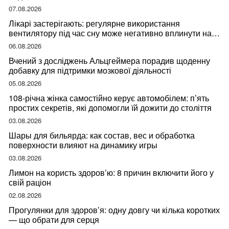
07.08.2026
Лікарі застерігають: регулярне використання
вентилятору під час сну може негативно вплинути на
ваше здоров’я
06.08.2026
Вчений з досліджень Альцгеймера порадив щоденну
добавку для підтримки мозкової діяльності
05.08.2026
108-річна жінка самостійно керує автомобілем: п’ять
простих секретів, які допомогли їй дожити до століття
03.08.2026
Шары для бильярда: как состав, вес и обработка
поверхности влияют на динамику игры
03.08.2026
Лимон на користь здоров’ю: 8 причин включити його у
свій раціон
02.08.2026
Прогулянки для здоров’я: одну довгу чи кілька коротких
— що обрати для серця