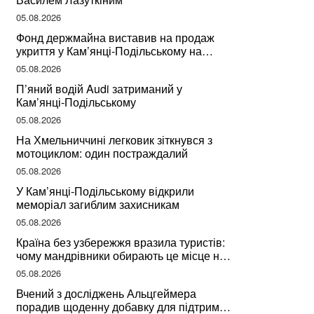
05.08.2026
Фонд держмайна виставив на продаж
укриття у Кам’янці-Подільському на
Хмельниччині
05.08.2026
П’яний водій Audi затриманий у
Кам’янці-Подільському
05.08.2026
На Хмельниччині легковик зіткнувся з
мотоциклом: один постраждалий
05.08.2026
У Кам’янці-Подільському відкрили
меморіал загиблим захисникам
05.08.2026
Країна без узбережжя вразила туристів:
чому мандрівники обирають це місце на
відпочинок
05.08.2026
Вчений з досліджень Альцгеймера
порадив щоденну добавку для підтримки