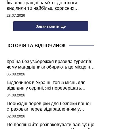
Їжа для кращої пам’яті: дієтологи
виділили 10 найбільш корисних
продуктів
28.07.2026
Завантажити ще
ІСТОРІЯ ТА ВІДПОЧИНОК
Країна без узбережжя вразила туристів:
чому мандрівники обирають це місце на
відпочинок
05.08.2026
Відпочинок в Україні: топ-5 місць для
відвідин у серпні, які перевершать
закордонні враження
04.08.2026
Необхідні перевірки для безпеки вашої
страховки перед відправленням у
подорож
02.08.2026
Не поспішайте розпаковувати валізу: що