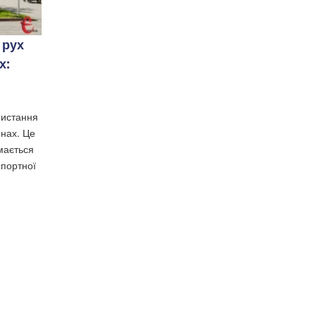
 рух
х:
ристання
онах. Це
мається
спортної