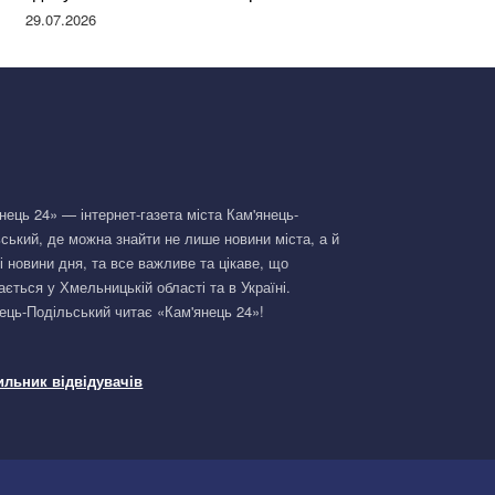
Німеччині та поділилася правдою
29.07.2026
нець 24» — інтернет-газета міста Кам'янець-
ський, де можна знайти не лише новини міста, а й
і новини дня, та все важливе та цікаве, що
ається у Хмельницькій області та в Україні.
ець-Подільський читає «Кам'янець 24»!