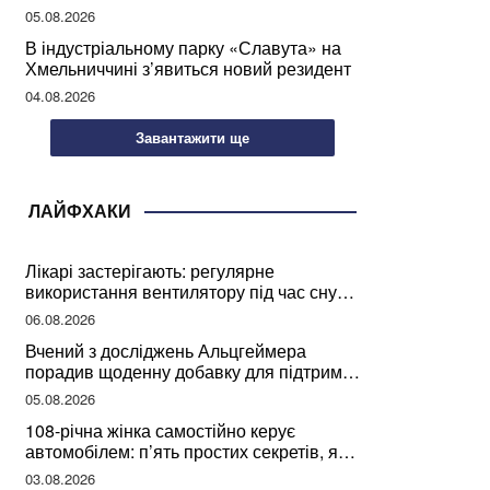
мозкової діяльності
05.08.2026
В індустріальному парку «Славута» на
Хмельниччині з’явиться новий резидент
04.08.2026
Завантажити ще
ЛАЙФХАКИ
Лікарі застерігають: регулярне
використання вентилятору під час сну
може негативно вплинути на ваше
06.08.2026
здоров’я
Вчений з досліджень Альцгеймера
порадив щоденну добавку для підтримки
мозкової діяльності
05.08.2026
108-річна жінка самостійно керує
автомобілем: п’ять простих секретів, які
допомогли їй дожити до століття
03.08.2026