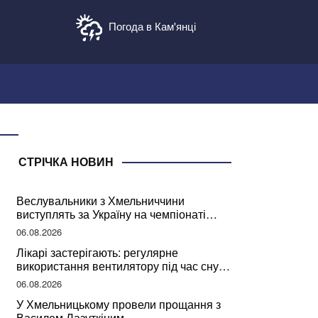
Погода в Кам'янці
СТРІЧКА НОВИН
Веслувальники з Хмельниччини
виступлять за Україну на чемпіонаті
світу
06.08.2026
Лікарі застерігають: регулярне
використання вентилятору під час сну
може негативно вплинути на ваше
06.08.2026
здоров’я
У Хмельницькому провели прощання з
Василем Лазуткіним