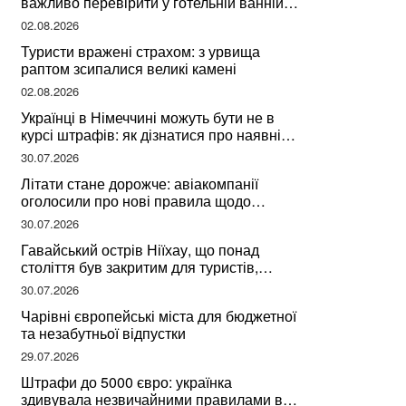
важливо перевірити у готельній ванній
за словами досвідченої мандрівниці
02.08.2026
Туристи вражені страхом: з урвища
раптом зсипалися великі камені
02.08.2026
Українці в Німеччині можуть бути не в
курсі штрафів: як дізнатися про наявні
борги
30.07.2026
Літати стане дорожче: авіакомпанії
оголосили про нові правила щодо
вибору місць
30.07.2026
Гавайський острів Ніїхау, що понад
століття був закритим для туристів,
починає приймати перших відвідувачів
30.07.2026
Чарівні європейські міста для бюджетної
та незабутньої відпустки
29.07.2026
Штрафи до 5000 євро: українка
здивувала незвичайними правилами в