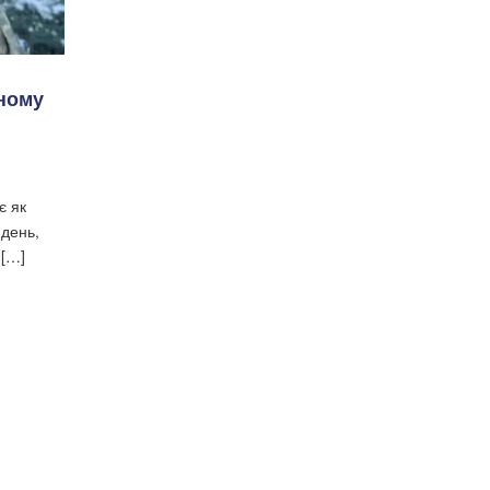
сному
є як
 день,
 […]