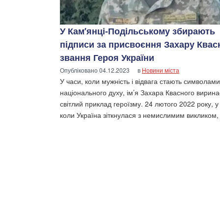
У Кам’янці-Подільському збирають
підписи за присвоєння Захару Ква
звання Героя України
Опубліковано
04.12.2023
в
Новини міста
У часи, коли мужність і відвага стають символами
національного духу, ім’я Захара Квасного вирина
світлий приклад героїзму. 24 лютого 2022 року, у
коли Україна зіткнулася з немислимим викликом,