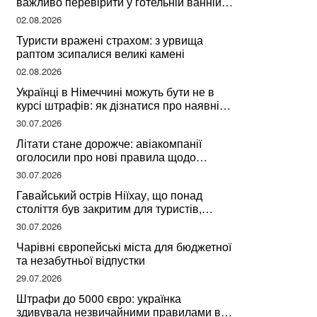
важливо перевірити у готельній ванній
за словами досвідченої мандрівниці
02.08.2026
Туристи вражені страхом: з урвища
раптом зсипалися великі камені
02.08.2026
Українці в Німеччині можуть бути не в
курсі штрафів: як дізнатися про наявні
борги
30.07.2026
Літати стане дорожче: авіакомпанії
оголосили про нові правила щодо
вибору місць
30.07.2026
Гавайський острів Ніїхау, що понад
століття був закритим для туристів,
починає приймати перших відвідувачів
30.07.2026
Чарівні європейські міста для бюджетної
та незабутньої відпустки
29.07.2026
Штрафи до 5000 євро: українка
здивувала незвичайними правилами в