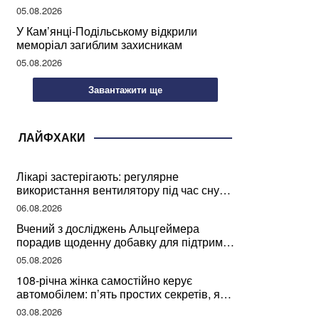
05.08.2026
У Кам’янці-Подільському відкрили
меморіал загиблим захисникам
05.08.2026
Завантажити ще
ЛАЙФХАКИ
Лікарі застерігають: регулярне
використання вентилятору під час сну
може негативно вплинути на ваше
06.08.2026
здоров’я
Вчений з досліджень Альцгеймера
порадив щоденну добавку для підтримки
мозкової діяльності
05.08.2026
108-річна жінка самостійно керує
автомобілем: п’ять простих секретів, які
допомогли їй дожити до століття
03.08.2026