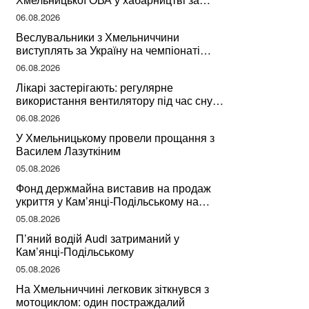
підписання контрактів на ремонт доріг
06.08.2026
Веслувальники з Хмельниччини
виступлять за Україну на чемпіонаті
світу
06.08.2026
Лікарі застерігають: регулярне
використання вентилятору під час сну
може негативно вплинути на ваше
06.08.2026
здоров’я
У Хмельницькому провели прощання з
Василем Лазуткіним
05.08.2026
Фонд держмайна виставив на продаж
укриття у Кам’янці-Подільському на
Хмельниччині
05.08.2026
П’яний водій Audi затриманий у
Кам’янці-Подільському
05.08.2026
На Хмельниччині легковик зіткнувся з
мотоциклом: один постраждалий