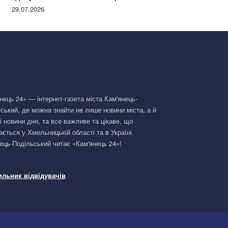
Німеччині та поділилася правдою
29.07.2026
нець 24» — інтернет-газета міста Кам'янець-
ський, де можна знайти не лише новини міста, а й
і новини дня, та все важливе та цікаве, що
ається у Хмельницькій області та в Україні.
ець-Подільський читає «Кам'янець 24»!