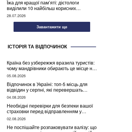
Їжа для кращої пам’яті: дієтологи
виділили 10 найбільш корисних
продуктів
28.07.2026
Завантажити ще
ІСТОРІЯ ТА ВІДПОЧИНОК
Країна без узбережжя вразила туристів:
чому мандрівники обирають це місце на
відпочинок
05.08.2026
Відпочинок в Україні: топ-5 місць для
відвідин у серпні, які перевершать
закордонні враження
04.08.2026
Необхідні перевірки для безпеки вашої
страховки перед відправленням у
подорож
02.08.2026
Не поспішайте розпаковувати валізу: що