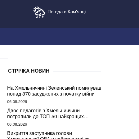
Погода в Кам'янці
СТРІЧКА НОВИН
На Хмельниччині Зеленський помилував
понад 370 засуджених з початку війни
06.08.2026
Двоє педагогів з Хмельниччини
потрапили до ТОП-50 найкращих
учителів України
06.08.2026
Викриття заступника голови
Хмельницької ОВА у хабарництві за