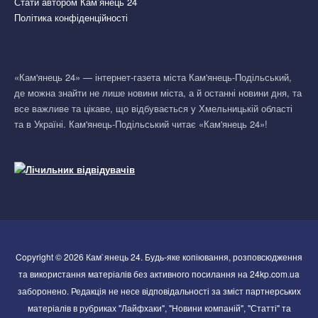
Стати автором Кам’янець 24
Політика конфіденційності
«Кам'янець 24» — інтернет-газета міста Кам'янець-Подільський,
де можна знайти не лише новини міста, а й останні новини дня, та
все важливе та цікаве, що відбувається у Хмельницькій області
та в Україні. Кам'янець-Подільський читає «Кам'янець 24»!
Copyright © 2026 Кам`янець 24. Будь-яке копіювання, розповсюдження
та використання матеріалів без активного посилання на 24kp.com.ua
заборонено. Редакція не несе відповідальності за зміст партнерських
матеріалів в рубриках "Лайфхаки", "Новини компаній", "Статті" та