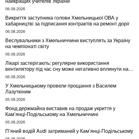
найкращих учителів України
06.08.2026
Викриття заступника голови Хмельницької ОВА у
хабарництві за підписання контрактів на ремонт доріг
06.08.2026
Веслувальники з Хмельниччини виступлять за Україну
на чемпіонаті світу
06.08.2026
Лікарі застерігають: регулярне використання
вентилятору під час сну може негативно вплинути на
ваше здоров’я
06.08.2026
У Хмельницькому провели прощання з Василем
Лазуткіним
05.08.2026
Фонд держмайна виставив на продаж укриття у
Кам’янці-Подільському на Хмельниччині
05.08.2026
П’яний водій Audi затриманий у Кам’янці-Подільському
05.08.2026