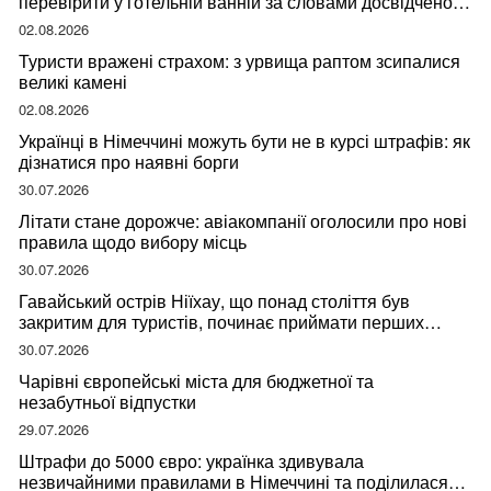
перевірити у готельній ванній за словами досвідченої
мандрівниці
02.08.2026
Туристи вражені страхом: з урвища раптом зсипалися
великі камені
02.08.2026
Українці в Німеччині можуть бути не в курсі штрафів: як
дізнатися про наявні борги
30.07.2026
Літати стане дорожче: авіакомпанії оголосили про нові
правила щодо вибору місць
30.07.2026
Гавайський острів Ніїхау, що понад століття був
закритим для туристів, починає приймати перших
відвідувачів
30.07.2026
Чарівні європейські міста для бюджетної та
незабутньої відпустки
29.07.2026
Штрафи до 5000 євро: українка здивувала
незвичайними правилами в Німеччині та поділилася