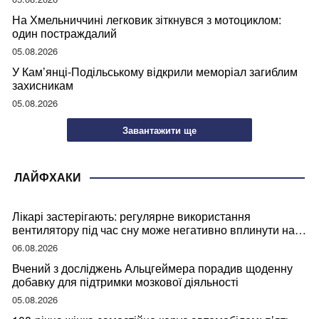
На Хмельниччині легковик зіткнувся з мотоциклом:
один постраждалий
05.08.2026
У Кам’янці-Подільському відкрили меморіал загиблим
захисникам
05.08.2026
Завантажити ще
ЛАЙФХАКИ
Лікарі застерігають: регулярне використання
вентилятору під час сну може негативно вплинути на
ваше здоров’я
06.08.2026
Вчений з досліджень Альцгеймера порадив щоденну
добавку для підтримки мозкової діяльності
05.08.2026