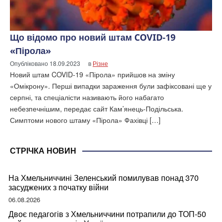
Що відомо про новий штам COVID-19
«Пірола»
Опубліковано
18.09.2023
в
Різне
Новий штам COVID-19 «Пірола» прийшов на зміну
«Омікрону». Перші випадки зараження були зафіксовані ще у
серпні, та спеціалісти називають його набагато
небезпечнішим, передає сайт Кам’янець-Подільська.
Симптоми нового штаму «Пірола» Фахівці […]
СТРІЧКА НОВИН
На Хмельниччині Зеленський помилував понад 370
засуджених з початку війни
06.08.2026
Двоє педагогів з Хмельниччини потрапили до ТОП-50