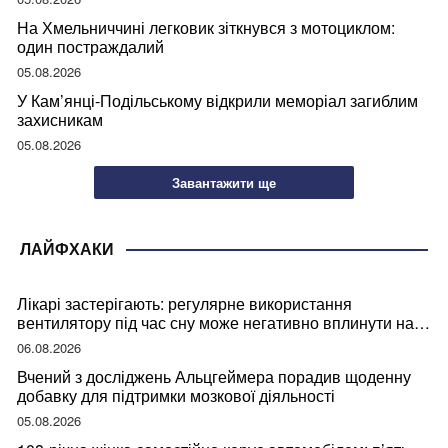
На Хмельниччині легковик зіткнувся з мотоциклом:
один постраждалий
05.08.2026
У Кам’янці-Подільському відкрили меморіал загиблим
захисникам
05.08.2026
Завантажити ще
ЛАЙФХАКИ
Лікарі застерігають: регулярне використання
вентилятору під час сну може негативно вплинути на
ваше здоров’я
06.08.2026
Вчений з досліджень Альцгеймера порадив щоденну
добавку для підтримки мозкової діяльності
05.08.2026