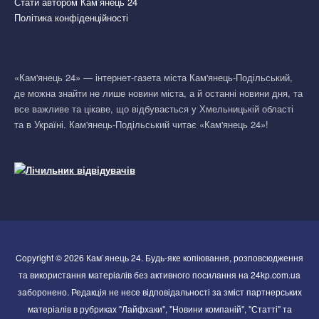
Стати автором Кам’янець 24
Політика конфіденційності
«Кам'янець 24» — інтернет-газета міста Кам'янець-Подільський,
де можна знайти не лише новини міста, а й останні новини дня, та
все важливе та цікаве, що відбувається у Хмельницькій області
та в Україні. Кам'янець-Подільський читає «Кам'янець 24»!
Copyright © 2026 Кам`янець 24. Будь-яке копіювання, розповсюдження
та використання матеріалів без активного посилання на 24kp.com.ua
заборонено. Редакція не несе відповідальності за зміст партнерських
матеріалів в рубриках "Лайфхаки", "Новини компаній", "Статті" та