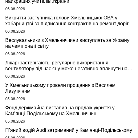
найкращих учителів України
06.08.2026
Викриття заступника голови Хмельницької ОВА у
хабарництві за підписання контрактів на ремонт доріг
06.08.2026
Веслувальники з Хмельниччини виступлять за Україну
на чемпіонаті світу
06.08.2026
Лікарі застерігають: регулярне використання
вентилятору під час сну може негативно вплинути на
ваше здоров’я
06.08.2026
У Хмельницькому провели прощання з Василем
Лазуткіним
05.08.2026
Фонд держмайна виставив на продаж укриття у
Кам’янці-Подільському на Хмельниччині
05.08.2026
П’яний водій Audi затриманий у Кам’янці-Подільському
05.08.2026