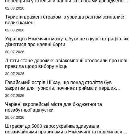
перевірити у готельній ванній за словами досвідченої
мандрівниці
02.08.2026
Туристи вражені страхом: з урвища раптом зсипалися
великі камені
02.08.2026
Українці в Німеччині можуть бути не в курсі штрафів: як
дізнатися про наявні борги
30.07.2026
Літати стане дорожче: авіакомпанії оголосили про нові
правила щодо вибору місць
30.07.2026
Гавайський острів Ніїхау, що понад століття був
закритим для туристів, починає приймати перших
відвідувачів
30.07.2026
Чарівні європейські міста для бюджетної та
незабутньої відпустки
29.07.2026
Штрафи до 5000 євро: українка здивувала
незвичайними правилами в Німеччині та поділилася