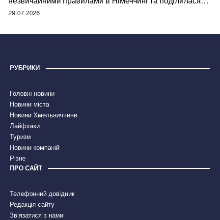
незвичайними правилами в Німеччині та поділилася
правдою
29.07.2026
РУБРИКИ
Головні новини
Новини міста
Новини Хмельниччини
Лайфхаки
Туризм
Новини компаній
Різне
ПРО САЙТ
Телефонний довідник
Редакція сайту
Зв’язатися з нами