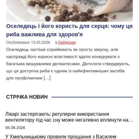
Оселедець і його користь для серця: чому ця
риба важлива для здоров’я
Опубліковано
15.05.2026
в
Лайфхаки
Оселедець частіше сприймають як просту закуску, але
насправді його корисні властивості здатні конкурувати з
багатьма вишуканими делікатесами. Дієтологи стверджують,
що ця доступна риба є одним із найефективніших засобів
для профілактики […]
СТРІЧКА НОВИН
Лікарі застерігають: регулярне використання
вентилятору під час сну може негативно вплинути на
ваше здоров’я
06.08.2026
У Хмельницькому провели прощання з Василем