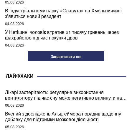
05.08.2026
В індустріальному парку «Славута» на Хмельниччині
з’явиться новий резидент
04.08.2026
У Нетішині чоловік втратив 21 тисячу гривень через
шахрайство під час покупки дров
04.08.2026
Завантажити ще
ЛАЙФХАКИ
Лікарі застерігають: регулярне використання
вентилятору під час сну може негативно вплинути на
ваше здоров’я
06.08.2026
Вчений з досліджень Альцгеймера порадив щоденну
добавку для підтримки мозкової діяльності
05.08.2026