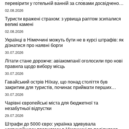
перевірити у готельній ванній за словами досвідченої
мандрівниці
02.08.2026
Туристи вражені страхом: з урвища раптом зсипалися
великі камені
02.08.2026
Українці в Німеччині можуть бути не в курсі штрафів: як
дізнатися про наявні борги
30.07.2026
Літати стане дорожче: авіакомпанії оголосили про нові
правила щодо вибору місць
30.07.2026
Гавайський острів Ніїхау, що понад століття був
закритим для туристів, починає приймати перших
відвідувачів
30.07.2026
Чарівні європейські міста для бюджетної та
незабутньої відпустки
29.07.2026
Штрафи до 5000 євро: українка здивувала