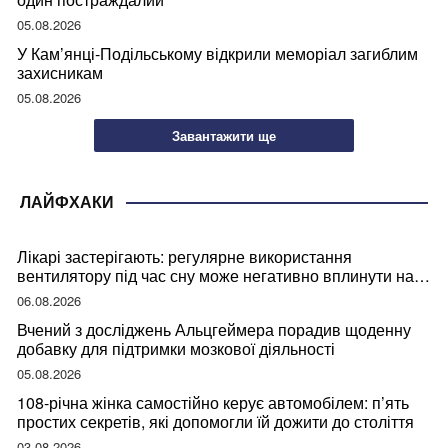
05.08.2026
У Кам’янці-Подільському відкрили меморіал загиблим
захисникам
05.08.2026
Завантажити ще
ЛАЙФХАКИ
Лікарі застерігають: регулярне використання
вентилятору під час сну може негативно вплинути на
ваше здоров’я
06.08.2026
Вчений з досліджень Альцгеймера порадив щоденну
добавку для підтримки мозкової діяльності
05.08.2026
108-річна жінка самостійно керує автомобілем: п’ять
простих секретів, які допомогли їй дожити до століття
03.08.2026