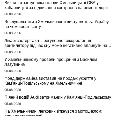
Викриття заступника голови Хмельницької ОВА у
хабарництві за підписання контрактів на ремонт доріг
06.08.2026
Веслувальники з Хмельниччини виступлять за Україну
на чемпіонаті світу
06.08.2026
Лікарі застерігають: регулярне використання
вентилятору під час сну може негативно вплинути на
ваше здоров’я
06.08.2026
У Хмельницькому провели прощання з Василем
Лазуткіним
05.08.2026
Фонд держмайна виставив на продаж укриття у
Кам’янці-Подільському на Хмельниччині
05.08.2026
П’яний водій Audi затриманий у Кам’янці-Подільському
05.08.2026
На Хмельниччині легковик зіткнувся з мотоциклом:
один постраждалий