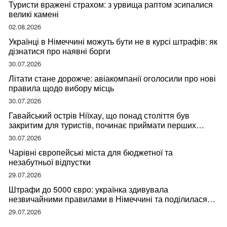
Туристи вражені страхом: з урвища раптом зсипалися
великі камені
02.08.2026
Українці в Німеччині можуть бути не в курсі штрафів: як
дізнатися про наявні борги
30.07.2026
Літати стане дорожче: авіакомпанії оголосили про нові
правила щодо вибору місць
30.07.2026
Гавайський острів Ніїхау, що понад століття був
закритим для туристів, починає приймати перших
відвідувачів
30.07.2026
Чарівні європейські міста для бюджетної та
незабутньої відпустки
29.07.2026
Штрафи до 5000 євро: українка здивувала
незвичайними правилами в Німеччині та поділилася
правдою
29.07.2026