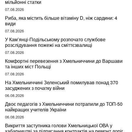
мільйонні статки
07.08.2026
Риба, яка містить більше вітаміну D, ніж сардини: 4
види
07.08.2026
У Кам’янці-Подільському розпочато службове
розслідування пожежі на сміттєзвалищі
07.08.2026
Комфортні перевезення з Хмельниччини до Варшави
та інших міст Польщі
07.08.2026
На Хмельниччині Зеленський помилував понад 370
засуджених з початку війни
06.08.2026
Двоє педагогів з Хмельниччини потрапили до ТОП-50
найкращих учителів України
06.08.2026
Викриття заступника голови Хмельницької ОВА у
хабарництві за підписання контрактів на ремонт доріг