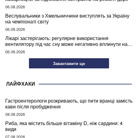
06.08.2026
Веслувальники з Хмельниччини виступлять за Україну
на чемпіонаті світу
06.08.2026
Лікарі застерігають: регулярне використання
вентилятору під час сну може негативно вплинути на
ваше здоров’я
06.08.2026
Завантажити ще
ЛАЙФХАКИ
Гастроентерологи розкривають, що пити вранці замість
кави після пробудження
08.08.2026
Риба, яка містить більше вітаміну D, ніж сардини: 4
види
07.08.2026