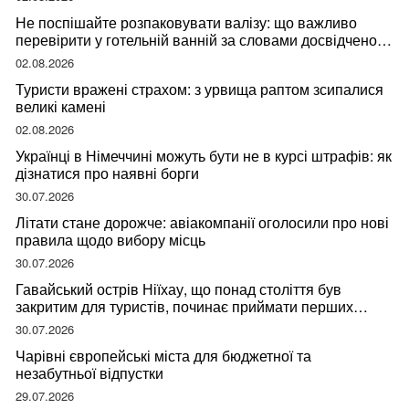
Не поспішайте розпаковувати валізу: що важливо
перевірити у готельній ванній за словами досвідченої
мандрівниці
02.08.2026
Туристи вражені страхом: з урвища раптом зсипалися
великі камені
02.08.2026
Українці в Німеччині можуть бути не в курсі штрафів: як
дізнатися про наявні борги
30.07.2026
Літати стане дорожче: авіакомпанії оголосили про нові
правила щодо вибору місць
30.07.2026
Гавайський острів Ніїхау, що понад століття був
закритим для туристів, починає приймати перших
відвідувачів
30.07.2026
Чарівні європейські міста для бюджетної та
незабутньої відпустки
29.07.2026