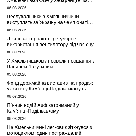
підписання контрактів на ремонт доріг
06.08.2026
Веслувальники з Хмельниччини
виступлять за Україну на чемпіонаті
світу
06.08.2026
Лікарі застерігають: регулярне
використання вентилятору під час сну
може негативно вплинути на ваше
06.08.2026
здоров’я
У Хмельницькому провели прощання з
Василем Лазуткіним
05.08.2026
Фонд держмайна виставив на продаж
укриття у Кам’янці-Подільському на
Хмельниччині
05.08.2026
П’яний водій Audi затриманий у
Кам’янці-Подільському
05.08.2026
На Хмельниччині легковик зіткнувся з
мотоциклом: один постраждалий