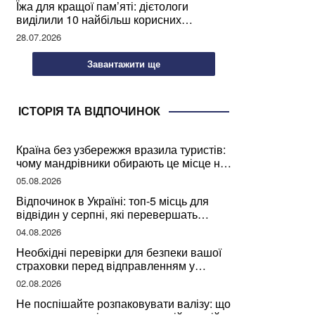
Їжа для кращої пам’яті: дієтологи
виділили 10 найбільш корисних
продуктів
28.07.2026
Завантажити ще
ІСТОРІЯ ТА ВІДПОЧИНОК
Країна без узбережжя вразила туристів:
чому мандрівники обирають це місце на
відпочинок
05.08.2026
Відпочинок в Україні: топ-5 місць для
відвідин у серпні, які перевершать
закордонні враження
04.08.2026
Необхідні перевірки для безпеки вашої
страховки перед відправленням у
подорож
02.08.2026
Не поспішайте розпаковувати валізу: що