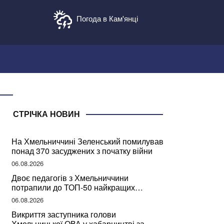
Погода в Кам'янці
СТРІЧКА НОВИН
На Хмельниччині Зеленський помилував
понад 370 засуджених з початку війни
06.08.2026
Двоє педагогів з Хмельниччини
потрапили до ТОП-50 найкращих
учителів України
06.08.2026
Викриття заступника голови
Хмельницької ОВА у хабарництві за