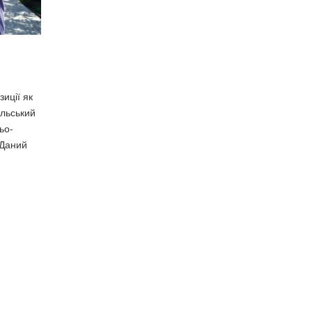
иції як
ільський
ьо-
 Даний