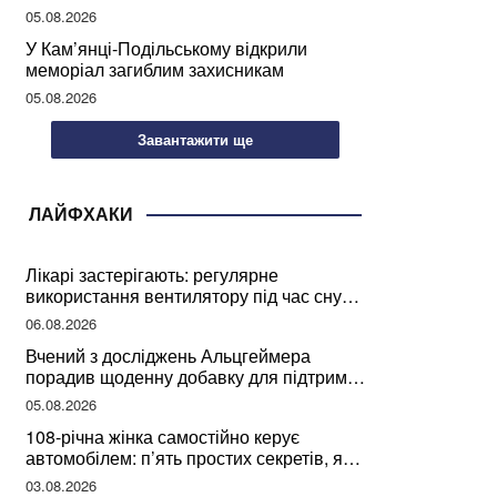
05.08.2026
У Кам’янці-Подільському відкрили
меморіал загиблим захисникам
05.08.2026
Завантажити ще
ЛАЙФХАКИ
Лікарі застерігають: регулярне
використання вентилятору під час сну
може негативно вплинути на ваше
06.08.2026
здоров’я
Вчений з досліджень Альцгеймера
порадив щоденну добавку для підтримки
мозкової діяльності
05.08.2026
108-річна жінка самостійно керує
автомобілем: п’ять простих секретів, які
допомогли їй дожити до століття
03.08.2026