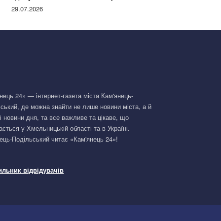
Німеччині та поділилася правдою
29.07.2026
нець 24» — інтернет-газета міста Кам'янець-
ський, де можна знайти не лише новини міста, а й
і новини дня, та все важливе та цікаве, що
ається у Хмельницькій області та в Україні.
ець-Подільський читає «Кам'янець 24»!