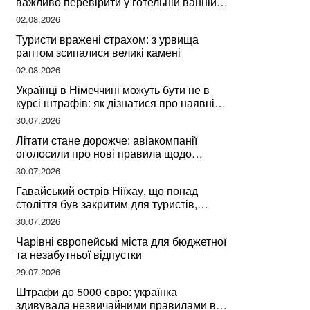
важливо перевірити у готельній ванній
за словами досвідченої мандрівниці
02.08.2026
Туристи вражені страхом: з урвища
раптом зсипалися великі камені
02.08.2026
Українці в Німеччині можуть бути не в
курсі штрафів: як дізнатися про наявні
борги
30.07.2026
Літати стане дорожче: авіакомпанії
оголосили про нові правила щодо
вибору місць
30.07.2026
Гавайський острів Ніїхау, що понад
століття був закритим для туристів,
починає приймати перших відвідувачів
30.07.2026
Чарівні європейські міста для бюджетної
та незабутньої відпустки
29.07.2026
Штрафи до 5000 євро: українка
здивувала незвичайними правилами в