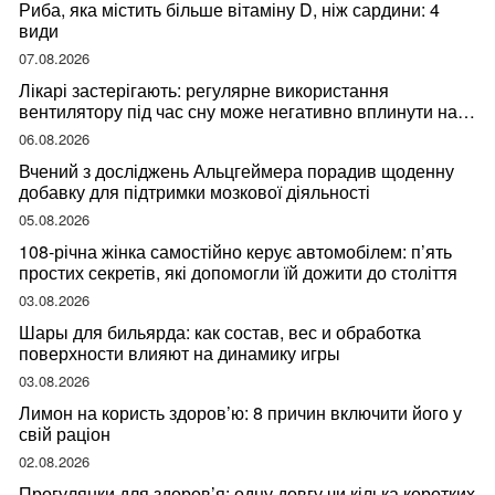
Риба, яка містить більше вітаміну D, ніж сардини: 4
види
07.08.2026
Лікарі застерігають: регулярне використання
вентилятору під час сну може негативно вплинути на
ваше здоров’я
06.08.2026
Вчений з досліджень Альцгеймера порадив щоденну
добавку для підтримки мозкової діяльності
05.08.2026
108-річна жінка самостійно керує автомобілем: п’ять
простих секретів, які допомогли їй дожити до століття
03.08.2026
Шары для бильярда: как состав, вес и обработка
поверхности влияют на динамику игры
03.08.2026
Лимон на користь здоров’ю: 8 причин включити його у
свій раціон
02.08.2026
Прогулянки для здоров’я: одну довгу чи кілька коротких