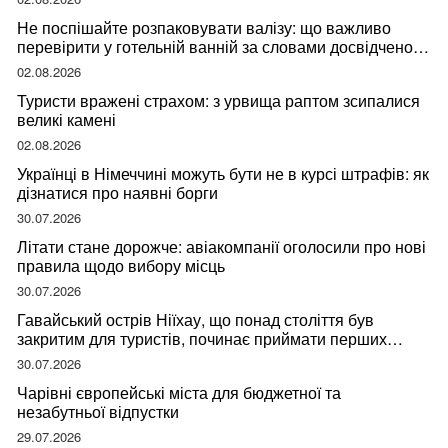
Не поспішайте розпаковувати валізу: що важливо
перевірити у готельній ванній за словами досвідченої
мандрівниці
02.08.2026
Туристи вражені страхом: з урвища раптом зсипалися
великі камені
02.08.2026
Українці в Німеччині можуть бути не в курсі штрафів: як
дізнатися про наявні борги
30.07.2026
Літати стане дорожче: авіакомпанії оголосили про нові
правила щодо вибору місць
30.07.2026
Гавайський острів Ніїхау, що понад століття був
закритим для туристів, починає приймати перших
відвідувачів
30.07.2026
Чарівні європейські міста для бюджетної та
незабутньої відпустки
29.07.2026