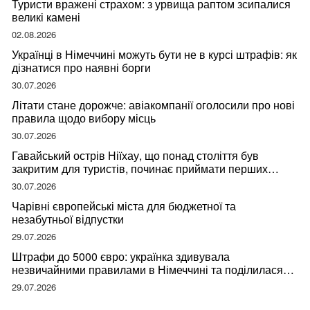
Туристи вражені страхом: з урвища раптом зсипалися
великі камені
02.08.2026
Українці в Німеччині можуть бути не в курсі штрафів: як
дізнатися про наявні борги
30.07.2026
Літати стане дорожче: авіакомпанії оголосили про нові
правила щодо вибору місць
30.07.2026
Гавайський острів Ніїхау, що понад століття був
закритим для туристів, починає приймати перших
відвідувачів
30.07.2026
Чарівні європейські міста для бюджетної та
незабутньої відпустки
29.07.2026
Штрафи до 5000 євро: українка здивувала
незвичайними правилами в Німеччині та поділилася
правдою
29.07.2026