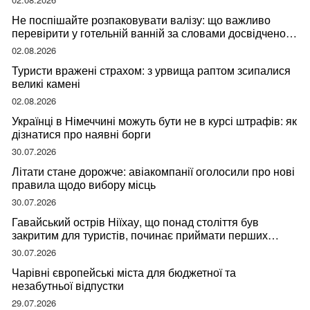
Не поспішайте розпаковувати валізу: що важливо
перевірити у готельній ванній за словами досвідченої
мандрівниці
02.08.2026
Туристи вражені страхом: з урвища раптом зсипалися
великі камені
02.08.2026
Українці в Німеччині можуть бути не в курсі штрафів: як
дізнатися про наявні борги
30.07.2026
Літати стане дорожче: авіакомпанії оголосили про нові
правила щодо вибору місць
30.07.2026
Гавайський острів Ніїхау, що понад століття був
закритим для туристів, починає приймати перших
відвідувачів
30.07.2026
Чарівні європейські міста для бюджетної та
незабутньої відпустки
29.07.2026