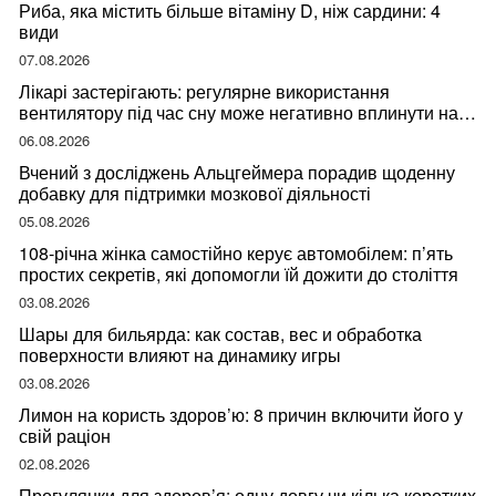
Риба, яка містить більше вітаміну D, ніж сардини: 4
види
07.08.2026
Лікарі застерігають: регулярне використання
вентилятору під час сну може негативно вплинути на
ваше здоров’я
06.08.2026
Вчений з досліджень Альцгеймера порадив щоденну
добавку для підтримки мозкової діяльності
05.08.2026
108-річна жінка самостійно керує автомобілем: п’ять
простих секретів, які допомогли їй дожити до століття
03.08.2026
Шары для бильярда: как состав, вес и обработка
поверхности влияют на динамику игры
03.08.2026
Лимон на користь здоров’ю: 8 причин включити його у
свій раціон
02.08.2026
Прогулянки для здоров’я: одну довгу чи кілька коротких