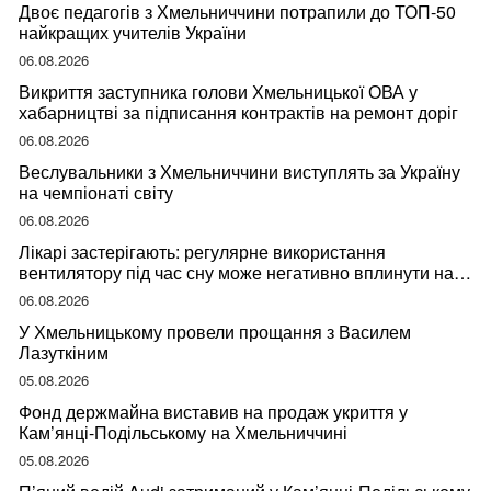
Двоє педагогів з Хмельниччини потрапили до ТОП-50
найкращих учителів України
06.08.2026
Викриття заступника голови Хмельницької ОВА у
хабарництві за підписання контрактів на ремонт доріг
06.08.2026
Веслувальники з Хмельниччини виступлять за Україну
на чемпіонаті світу
06.08.2026
Лікарі застерігають: регулярне використання
вентилятору під час сну може негативно вплинути на
ваше здоров’я
06.08.2026
У Хмельницькому провели прощання з Василем
Лазуткіним
05.08.2026
Фонд держмайна виставив на продаж укриття у
Кам’янці-Подільському на Хмельниччині
05.08.2026