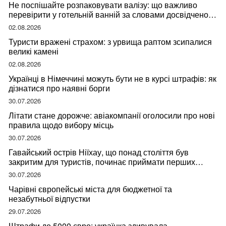
Не поспішайте розпаковувати валізу: що важливо
перевірити у готельній ванній за словами досвідченої
мандрівниці
02.08.2026
Туристи вражені страхом: з урвища раптом зсипалися
великі камені
02.08.2026
Українці в Німеччині можуть бути не в курсі штрафів: як
дізнатися про наявні борги
30.07.2026
Літати стане дорожче: авіакомпанії оголосили про нові
правила щодо вибору місць
30.07.2026
Гавайський острів Ніїхау, що понад століття був
закритим для туристів, починає приймати перших
відвідувачів
30.07.2026
Чарівні європейські міста для бюджетної та
незабутньої відпустки
29.07.2026
Штрафи до 5000 євро: українка здивувала