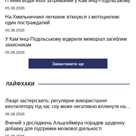
П’яний водій Audi затриманий у Кам’янці-Подільському
05.08.2026
На Хмельниччині легковик зіткнувся з мотоциклом:
один постраждалий
05.08.2026
У Кам’янці-Подільському відкрили меморіал загиблим
захисникам
05.08.2026
Завантажити ще
ЛАЙФХАКИ
Лікарі застерігають: регулярне використання
вентилятору під час сну може негативно вплинути на
ваше здоров’я
06.08.2026
Вчений з досліджень Альцгеймера порадив щоденну
добавку для підтримки мозкової діяльності
05.08.2026