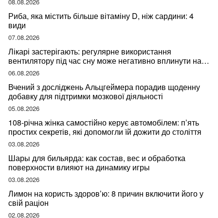
08.08.2026
Риба, яка містить більше вітаміну D, ніж сардини: 4
види
07.08.2026
Лікарі застерігають: регулярне використання
вентилятору під час сну може негативно вплинути на
ваше здоров’я
06.08.2026
Вчений з досліджень Альцгеймера порадив щоденну
добавку для підтримки мозкової діяльності
05.08.2026
108-річна жінка самостійно керує автомобілем: п’ять
простих секретів, які допомогли їй дожити до століття
03.08.2026
Шары для бильярда: как состав, вес и обработка
поверхности влияют на динамику игры
03.08.2026
Лимон на користь здоров’ю: 8 причин включити його у
свій раціон
02.08.2026