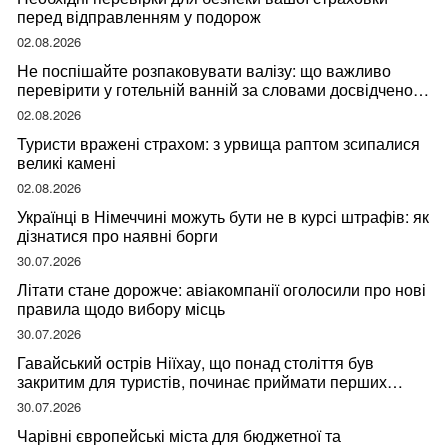
перед відправленням у подорож
02.08.2026
Не поспішайте розпаковувати валізу: що важливо
перевірити у готельній ванній за словами досвідченої
мандрівниці
02.08.2026
Туристи вражені страхом: з урвища раптом зсипалися
великі камені
02.08.2026
Українці в Німеччині можуть бути не в курсі штрафів: як
дізнатися про наявні борги
30.07.2026
Літати стане дорожче: авіакомпанії оголосили про нові
правила щодо вибору місць
30.07.2026
Гавайський острів Ніїхау, що понад століття був
закритим для туристів, починає приймати перших
відвідувачів
30.07.2026
Чарівні європейські міста для бюджетної та