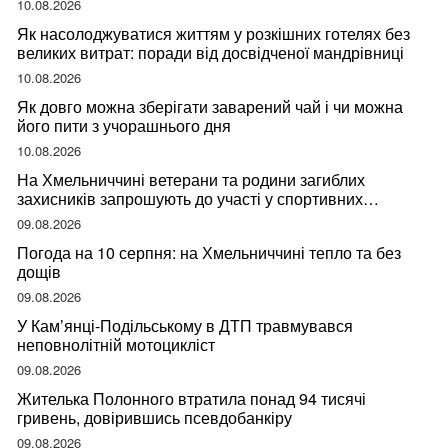
10.08.2026
Як насолоджуватися життям у розкішних готелях без
великих витрат: поради від досвідченої мандрівниці
10.08.2026
Як довго можна зберігати заварений чай і чи можна
його пити з учорашнього дня
10.08.2026
На Хмельниччині ветерани та родини загиблих
захисників запрошують до участі у спортивних
змаганнях
09.08.2026
Погода на 10 серпня: на Хмельниччині тепло та без
дощів
09.08.2026
У Кам’янці-Подільському в ДТП травмувався
неповнолітній мотоцикліст
09.08.2026
Жителька Полонного втратила понад 94 тисячі
гривень, довірившись псевдобанкіру
09.08.2026