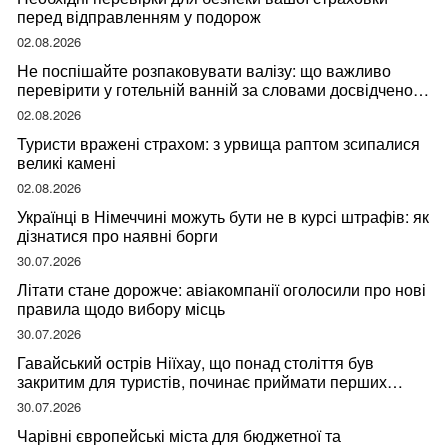
перед відправленням у подорож
02.08.2026
Не поспішайте розпаковувати валізу: що важливо
перевірити у готельній ванній за словами досвідченої
мандрівниці
02.08.2026
Туристи вражені страхом: з урвища раптом зсипалися
великі камені
02.08.2026
Українці в Німеччині можуть бути не в курсі штрафів: як
дізнатися про наявні борги
30.07.2026
Літати стане дорожче: авіакомпанії оголосили про нові
правила щодо вибору місць
30.07.2026
Гавайський острів Ніїхау, що понад століття був
закритим для туристів, починає приймати перших
відвідувачів
30.07.2026
Чарівні європейські міста для бюджетної та