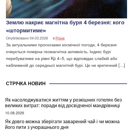
Землю накриє магнітна буря 4 березня: кого
«штормитиме»
Опубліковано
04.03.2026
в
Різне
За актуальними прогнозами космічної погоди, 4 березня
очікується помірна геомагнітна активність. Індекс бурі
перебуватиме на рівні Kp 4–5, що відповідає слабкій або
наближеній до середньої магнітній бурі. Це не критичний […]
СТРІЧКА НОВИН
Як насолоджуватися життям у розкішних готелях без
великих витрат: поради від досвідченої мандрівниці
10.08.2026
Як довго можна зберігати заварений чай і чи можна
його пити з учорашнього дня