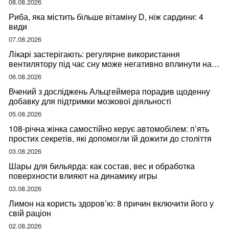
08.08.2026
Риба, яка містить більше вітаміну D, ніж сардини: 4
види
07.08.2026
Лікарі застерігають: регулярне використання
вентилятору під час сну може негативно вплинути на
ваше здоров’я
06.08.2026
Вчений з досліджень Альцгеймера порадив щоденну
добавку для підтримки мозкової діяльності
05.08.2026
108-річна жінка самостійно керує автомобілем: п’ять
простих секретів, які допомогли їй дожити до століття
03.08.2026
Шары для бильярда: как состав, вес и обработка
поверхности влияют на динамику игры
03.08.2026
Лимон на користь здоров’ю: 8 причин включити його у
свій раціон
02.08.2026