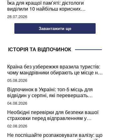
Їжа для кращої пам’яті: дієтологи
виділили 10 найбільш корисних
продуктів
28.07.2026
Завантажити ще
ІСТОРІЯ ТА ВІДПОЧИНОК
Країна без узбережжя вразила туристів:
чому мандрівники обирають це місце на
відпочинок
05.08.2026
Відпочинок в Україні: топ-5 місць для
відвідин у серпні, які перевершать
закордонні враження
04.08.2026
Необхідні перевірки для безпеки вашої
страховки перед відправленням у
подорож
02.08.2026
Не поспішайте розпаковувати валізу: що