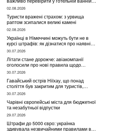
важливо перевірити у готельній ванній
за словами досвідченої мандрівниці
02.08.2026
Туристи вражені страхом: з урвища
раптом зсипалися великі камені
02.08.2026
Українці в Німеччині можуть бути не в
курсі штрафів: як дізнатися про наявні
борги
30.07.2026
Літати стане дорожче: авіакомпанії
оголосили про нові правила щодо
вибору місць
30.07.2026
Гавайський острів Ніїхау, що понад
століття був закритим для туристів,
починає приймати перших відвідувачів
30.07.2026
Чарівні європейські міста для бюджетної
та незабутньої відпустки
29.07.2026
Штрафи до 5000 євро: українка
здивувала незвичайними правилами в