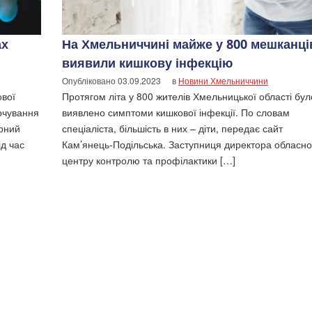
ах
На Хмельниччині майже у 800 мешканці
виявили кишкову інфекцію
Опубліковано
03.09.2023
в
Новини Хмельниччини
ової
Протягом літа у 800 жителів Хмельницької області бул
арчування
виявлено симптоми кишкової інфекції. По словам
арний
спеціаліста, більшість в них – діти, передає сайт
ід час
Кам’янець-Подільська. Заступниця директора обласно
центру контролю та профілактики […]