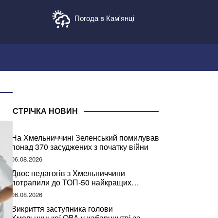
Погода в Кам'янці
СТРІЧКА НОВИН
На Хмельниччині Зеленський помилував
понад 370 засуджених з початку війни
06.08.2026
Двоє педагогів з Хмельниччини
потрапили до ТОП-50 найкращих
учителів України
06.08.2026
Викриття заступника голови
Хмельницької ОВА у хабарництві за