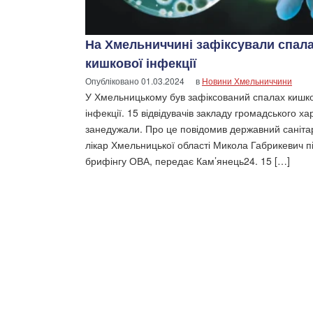
На Хмельниччині зафіксували спал
кишкової інфекції
Опубліковано
01.03.2024
в
Новини Хмельниччини
У Хмельницькому був зафіксований спалах кишк
інфекції. 15 відвідувачів закладу громадського х
занедужали. Про це повідомив державний саніт
лікар Хмельницької області Микола Габрикевич п
брифінгу ОВА, передає Кам’янець24. 15 […]