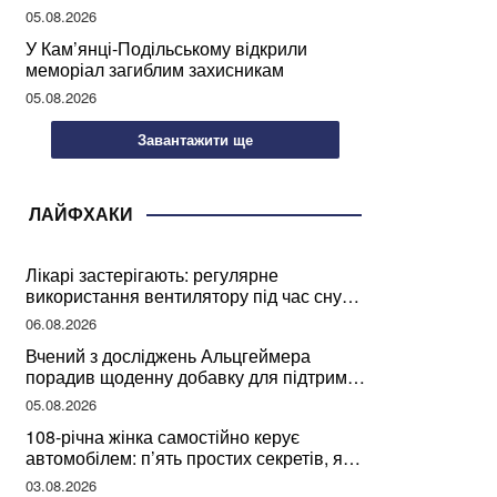
05.08.2026
У Кам’янці-Подільському відкрили
меморіал загиблим захисникам
05.08.2026
Завантажити ще
ЛАЙФХАКИ
Лікарі застерігають: регулярне
використання вентилятору під час сну
може негативно вплинути на ваше
06.08.2026
здоров’я
Вчений з досліджень Альцгеймера
порадив щоденну добавку для підтримки
мозкової діяльності
05.08.2026
108-річна жінка самостійно керує
автомобілем: п’ять простих секретів, які
допомогли їй дожити до століття
03.08.2026