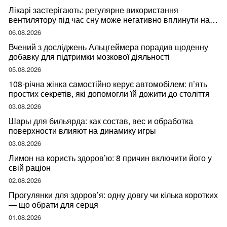
Лікарі застерігають: регулярне використання
вентилятору під час сну може негативно вплинути на
ваше здоров’я
06.08.2026
Вчений з досліджень Альцгеймера порадив щоденну
добавку для підтримки мозкової діяльності
05.08.2026
108-річна жінка самостійно керує автомобілем: п’ять
простих секретів, які допомогли їй дожити до століття
03.08.2026
Шары для бильярда: как состав, вес и обработка
поверхности влияют на динамику игры
03.08.2026
Лимон на користь здоров’ю: 8 причин включити його у
свій раціон
02.08.2026
Прогулянки для здоров’я: одну довгу чи кілька коротких
— що обрати для серця
01.08.2026