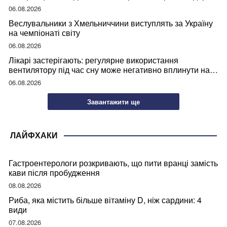
06.08.2026
Веслувальники з Хмельниччини виступлять за Україну
на чемпіонаті світу
06.08.2026
Лікарі застерігають: регулярне використання
вентилятору під час сну може негативно вплинути на
ваше здоров’я
06.08.2026
Завантажити ще
ЛАЙФХАКИ
Гастроентерологи розкривають, що пити вранці замість
кави після пробудження
08.08.2026
Риба, яка містить більше вітаміну D, ніж сардини: 4
види
07.08.2026