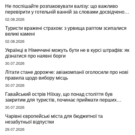
Не поспішайте розпаковувати валізу: що важливо
перевірити у готельній ванній за словами досвідченої
мандрівниці
02.08.2026
Туристи вражені страхом: з урвища раптом зсипалися
великі камені
02.08.2026
Українці в Німеччині можуть бути не в курсі штрафів: як
дізнатися про наявні борги
30.07.2026
Літати стане дорожче: авіакомпанії оголосили про нові
правила щодо вибору місць
30.07.2026
Гавайський острів Ніїхау, що понад століття був
закритим для туристів, починає приймати перших
відвідувачів
30.07.2026
Чарівні європейські міста для бюджетної та
незабутньої відпустки
29.07.2026