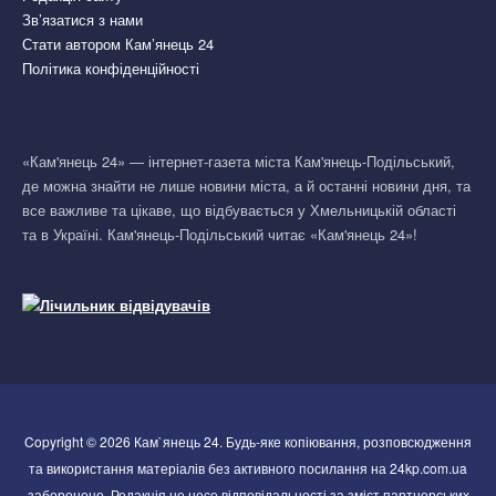
Зв’язатися з нами
Стати автором Кам’янець 24
Політика конфіденційності
«Кам'янець 24» — інтернет-газета міста Кам'янець-Подільський,
де можна знайти не лише новини міста, а й останні новини дня, та
все важливе та цікаве, що відбувається у Хмельницькій області
та в Україні. Кам'янець-Подільський читає «Кам'янець 24»!
Copyright © 2026 Кам`янець 24. Будь-яке копіювання, розповсюдження
та використання матеріалів без активного посилання на 24kp.com.ua
заборонено. Редакція не несе відповідальності за зміст партнерських