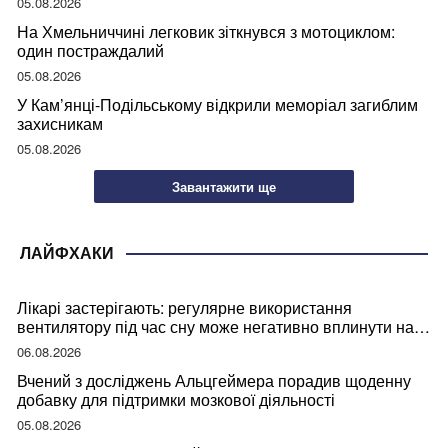
05.08.2026
На Хмельниччині легковик зіткнувся з мотоциклом:
один постраждалий
05.08.2026
У Кам’янці-Подільському відкрили меморіал загиблим
захисникам
05.08.2026
Завантажити ще
ЛАЙФХАКИ
Лікарі застерігають: регулярне використання
вентилятору під час сну може негативно вплинути на
ваше здоров’я
06.08.2026
Вчений з досліджень Альцгеймера порадив щоденну
добавку для підтримки мозкової діяльності
05.08.2026