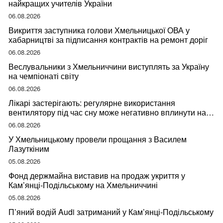
найкращих учителів України
06.08.2026
Викриття заступника голови Хмельницької ОВА у
хабарництві за підписання контрактів на ремонт доріг
06.08.2026
Веслувальники з Хмельниччини виступлять за Україну
на чемпіонаті світу
06.08.2026
Лікарі застерігають: регулярне використання
вентилятору під час сну може негативно вплинути на
ваше здоров’я
06.08.2026
У Хмельницькому провели прощання з Василем
Лазуткіним
05.08.2026
Фонд держмайна виставив на продаж укриття у
Кам’янці-Подільському на Хмельниччині
05.08.2026
П’яний водій Audi затриманий у Кам’янці-Подільському