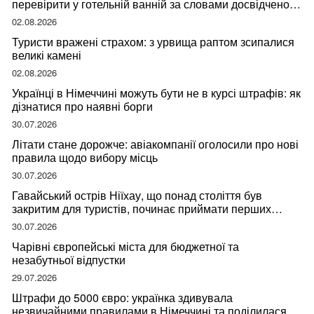
перевірити у готельній ванній за словами досвідченої
мандрівниці
02.08.2026
Туристи вражені страхом: з урвища раптом зсипалися
великі камені
02.08.2026
Українці в Німеччині можуть бути не в курсі штрафів: як
дізнатися про наявні борги
30.07.2026
Літати стане дорожче: авіакомпанії оголосили про нові
правила щодо вибору місць
30.07.2026
Гавайський острів Ніїхау, що понад століття був
закритим для туристів, починає приймати перших
відвідувачів
30.07.2026
Чарівні європейські міста для бюджетної та
незабутньої відпустки
29.07.2026
Штрафи до 5000 євро: українка здивувала
незвичайними правилами в Німеччині та поділилася