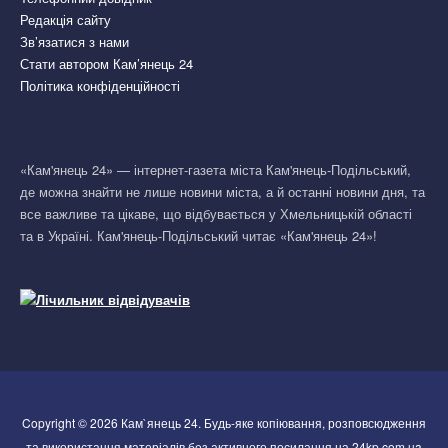
Редакція сайту
Зв’язатися з нами
Стати автором Кам’янець 24
Політика конфіденційності
«Кам'янець 24» — інтернет-газета міста Кам'янець-Подільський,
де можна знайти не лише новини міста, а й останні новини дня, та
все важливе та цікаве, що відбувається у Хмельницькій області
та в Україні. Кам'янець-Подільський читає «Кам'янець 24»!
Copyright © 2026 Кам`янець 24. Будь-яке копіювання, розповсюдження
та використання матеріалів без активного посилання на 24kp.com.ua