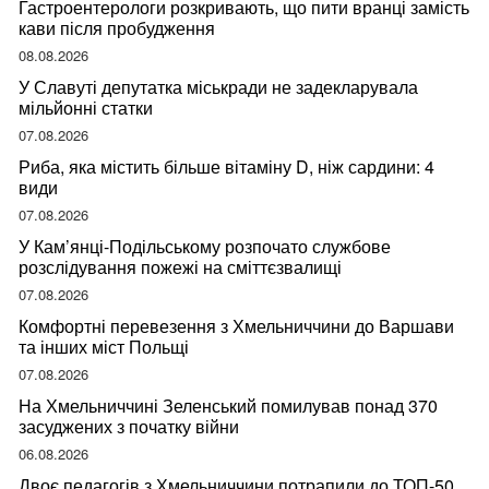
Гастроентерологи розкривають, що пити вранці замість
кави після пробудження
08.08.2026
У Славуті депутатка міськради не задекларувала
мільйонні статки
07.08.2026
Риба, яка містить більше вітаміну D, ніж сардини: 4
види
07.08.2026
У Кам’янці-Подільському розпочато службове
розслідування пожежі на сміттєзвалищі
07.08.2026
Комфортні перевезення з Хмельниччини до Варшави
та інших міст Польщі
07.08.2026
На Хмельниччині Зеленський помилував понад 370
засуджених з початку війни
06.08.2026
Двоє педагогів з Хмельниччини потрапили до ТОП-50