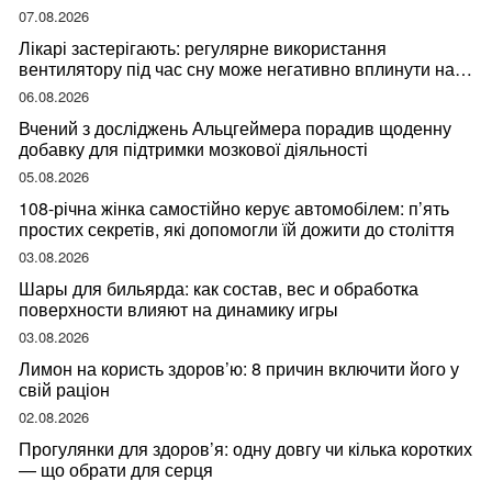
07.08.2026
Лікарі застерігають: регулярне використання
вентилятору під час сну може негативно вплинути на
ваше здоров’я
06.08.2026
Вчений з досліджень Альцгеймера порадив щоденну
добавку для підтримки мозкової діяльності
05.08.2026
108-річна жінка самостійно керує автомобілем: п’ять
простих секретів, які допомогли їй дожити до століття
03.08.2026
Шары для бильярда: как состав, вес и обработка
поверхности влияют на динамику игры
03.08.2026
Лимон на користь здоров’ю: 8 причин включити його у
свій раціон
02.08.2026
Прогулянки для здоров’я: одну довгу чи кілька коротких
— що обрати для серця