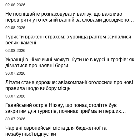
02.08.2026
Не поспішайте розпаковувати валізу: що важливо
перевірити у готельній ванній за словами досвідченої
мандрівниці
02.08.2026
Туристи вражені страхом: з урвища раптом зсипалися
великі камені
02.08.2026
Українці в Німеччині можуть бути не в курсі штрафів: як
дізнатися про наявні борги
30.07.2026
Літати стане дорожче: авіакомпанії оголосили про нові
правила щодо вибору місць
30.07.2026
Гавайський острів Ніїхау, що понад століття був
закритим для туристів, починає приймати перших
відвідувачів
30.07.2026
Чарівні європейські міста для бюджетної та
незабутньої відпустки