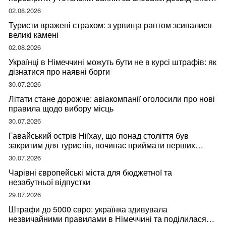
мандрівниці
02.08.2026
Туристи вражені страхом: з урвища раптом зсипалися
великі камені
02.08.2026
Українці в Німеччині можуть бути не в курсі штрафів: як
дізнатися про наявні борги
30.07.2026
Літати стане дорожче: авіакомпанії оголосили про нові
правила щодо вибору місць
30.07.2026
Гавайський острів Ніїхау, що понад століття був
закритим для туристів, починає приймати перших
відвідувачів
30.07.2026
Чарівні європейські міста для бюджетної та
незабутньої відпустки
29.07.2026
Штрафи до 5000 євро: українка здивувала
незвичайними правилами в Німеччині та поділилася