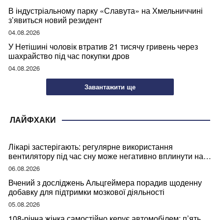
В індустріальному парку «Славута» на Хмельниччині
з’явиться новий резидент
04.08.2026
У Нетішині чоловік втратив 21 тисячу гривень через
шахрайство під час покупки дров
04.08.2026
Завантажити ще
ЛАЙФХАКИ
Лікарі застерігають: регулярне використання
вентилятору під час сну може негативно вплинути на
ваше здоров’я
06.08.2026
Вчений з досліджень Альцгеймера порадив щоденну
добавку для підтримки мозкової діяльності
05.08.2026
108-річна жінка самостійно керує автомобілем: п’ять