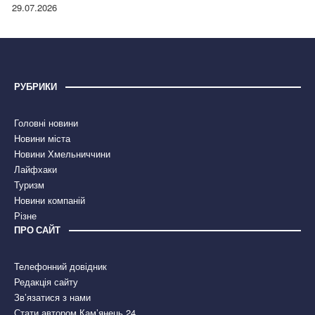
правдою
29.07.2026
РУБРИКИ
Головні новини
Новини міста
Новини Хмельниччини
Лайфхаки
Туризм
Новини компаній
Різне
ПРО САЙТ
Телефонний довідник
Редакція сайту
Зв’язатися з нами
Стати автором Кам’янець 24