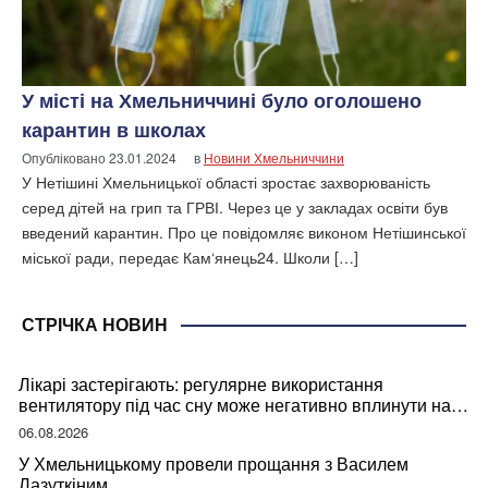
У місті на Хмельниччині було оголошено
карантин в школах
Опубліковано
23.01.2024
в
Новини Хмельниччини
У Нетішині Хмельницької області зростає захворюваність
серед дітей на грип та ГРВІ. Через це у закладах освіти був
введений карантин. Про це повідомляє виконом Нетішинської
міської ради, передає Кам‘янець24. Школи […]
СТРІЧКА НОВИН
Лікарі застерігають: регулярне використання
вентилятору під час сну може негативно вплинути на
ваше здоров’я
06.08.2026
У Хмельницькому провели прощання з Василем
Лазуткіним