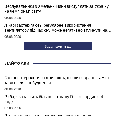
Веслувальники з Хмельниччини виступлять за Україну
на чемпіонаті світу
06.08.2026
Лікарі застерігають: регулярне використання
вентилятору під час сну може негативно вплинути на
ваше здоров’я
06.08.2026
Завантажити ще
ЛАЙФХАКИ
Гастроентерологи розкривають, що пити вранці замість
кави після пробудження
08.08.2026
Риба, яка містить більше вітаміну D, ніж сардини: 4
види
07.08.2026
Лікарі застерігають: регулярне використання