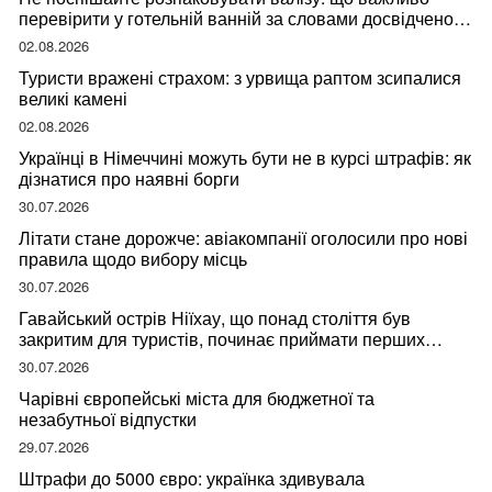
перевірити у готельній ванній за словами досвідченої
мандрівниці
02.08.2026
Туристи вражені страхом: з урвища раптом зсипалися
великі камені
02.08.2026
Українці в Німеччині можуть бути не в курсі штрафів: як
дізнатися про наявні борги
30.07.2026
Літати стане дорожче: авіакомпанії оголосили про нові
правила щодо вибору місць
30.07.2026
Гавайський острів Ніїхау, що понад століття був
закритим для туристів, починає приймати перших
відвідувачів
30.07.2026
Чарівні європейські міста для бюджетної та
незабутньої відпустки
29.07.2026
Штрафи до 5000 євро: українка здивувала