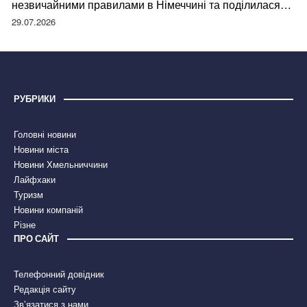
незвичайними правилами в Німеччині та поділилася
правдою
29.07.2026
РУБРИКИ
Головні новини
Новини міста
Новини Хмельниччини
Лайфхаки
Туризм
Новини компаній
Різне
ПРО САЙТ
Телефонний довідник
Редакція сайту
Зв’язатися з нами