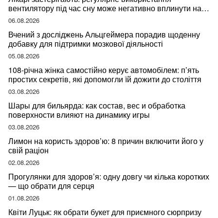
вентилятору під час сну може негативно вплинути на
ваше здоров’я
06.08.2026
Вчений з досліджень Альцгеймера порадив щоденну
добавку для підтримки мозкової діяльності
05.08.2026
108-річна жінка самостійно керує автомобілем: п’ять
простих секретів, які допомогли їй дожити до століття
03.08.2026
Шары для бильярда: как состав, вес и обработка
поверхности влияют на динамику игры
03.08.2026
Лимон на користь здоров’ю: 8 причин включити його у
свій раціон
02.08.2026
Прогулянки для здоров’я: одну довгу чи кілька коротких
— що обрати для серця
01.08.2026
Квіти Луцьк: як обрати букет для приємного сюрпризу