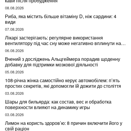
кави після пробудження
08.08.2026
Риба, яка містить більше вітаміну D, ніж сардини: 4
види
07.08.2026
Лікарі застерігають: регулярне використання
вентилятору під час сну може негативно вплинути на
ваше здоров’я
06.08.2026
Вчений з досліджень Альцгеймера порадив щоденну
добавку для підтримки мозкової діяльності
05.08.2026
108-річна жінка самостійно керує автомобілем: п’ять
простих секретів, які допомогли їй дожити до століття
03.08.2026
Шары для бильярда: как состав, вес и обработка
поверхности влияют на динамику игры
03.08.2026
Лимон на користь здоров’ю: 8 причин включити його у
свій раціон