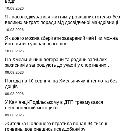
води
10.08.2026
Як насолоджуватися життям у розкішних готелях без
великих витрат: поради від досвідченої мандрівниці
10.08.2026
Як довго можна зберігати заварений чай і чи можна
його пити з учорашнього дня
10.08.2026
На Хмельниччині ветерани та родини загиблих
захисників запрошують до участі у спортивних
змаганнях
09.08.2026
Погода на 10 серпня: на Хмельниччині тепло та без
дощів
09.08.2026
У Кам’янці-Подільському в ДТП травмувався
неповнолітній мотоцикліст
09.08.2026
Жителька Полонного втратила понад 94 тисячі
гривень, довірившись псевдобанкіру