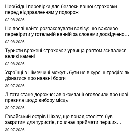
Необхідні перевірки для безпеки вашої страховки
перед відправленням у подорож
02.08.2026
Не поспішайте розпаковувати валізу: що важливо
перевірити у готельній ванній за словами досвідченої
мандрівниці
02.08.2026
Туристи вражені страхом: з урвища раптом зсипалися
великі камені
02.08.2026
Українці в Німеччині можуть бути не в курсі штрафів: як
дізнатися про наявні борги
30.07.2026
Літати стане дорожче: авіакомпанії оголосили про нові
правила щодо вибору місць
30.07.2026
Гавайський острів Ніїхау, що понад століття був
закритим для туристів, починає приймати перших
відвідувачів
30.07.2026