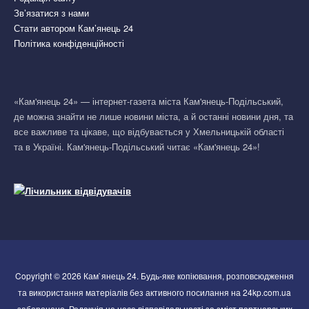
Зв’язатися з нами
Стати автором Кам’янець 24
Політика конфіденційності
«Кам'янець 24» — інтернет-газета міста Кам'янець-Подільський,
де можна знайти не лише новини міста, а й останні новини дня, та
все важливе та цікаве, що відбувається у Хмельницькій області
та в Україні. Кам'янець-Подільський читає «Кам'янець 24»!
Copyright © 2026 Кам`янець 24. Будь-яке копіювання, розповсюдження
та використання матеріалів без активного посилання на 24kp.com.ua
заборонено. Редакція не несе відповідальності за зміст партнерських