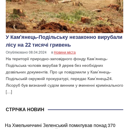
У Кам’янець-Подільську незаконно вирубали
лісу на 22 тисячі гривень
Опубліковано
08.04.2024
в
Новини міста
На території природно-заповідного фонду Кам’янець-
Подільська чоловік вирубав 9 дерев без необхідних
дозвільних документів. Про це повідомили у Кам’янець-
Подільській окружній прокуратурі, передає Кам’янець24.
Лісоруб був визнаний судом винним у вчиненні кримінального
[…]
СТРІЧКА НОВИН
На Хмельниччині Зеленський помилував понад 370