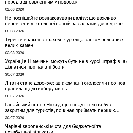
перед відправленням у подорож
02.08.2026
Не поспішайте розпаковувати валізу: що важливо
перевірити у готельній ванній за словами досвідченої
мандрівниці
02.08.2026
Туристи вражені страхом: з урвища раптом зсипалися
великі камені
02.08.2026
Українці в Німеччині можуть бути не в курсі штрафів: як
дізнатися про наявні борги
30.07.2026
Літати стане дорожче: авіакомпанії оголосили про нові
правила щодо вибору місць
30.07.2026
Гавайський острів Ніїхау, що понад століття був
закритим для туристів, починає приймати перших
відвідувачів
30.07.2026
Чарівні європейські міста для бюджетної та
незабутньої відпустки