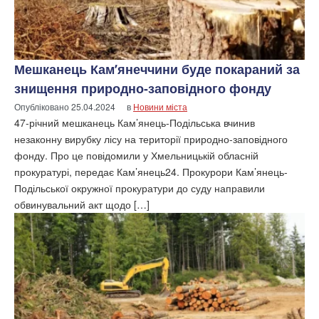
Мешканець Кам’янеччини буде покараний за
знищення природно-заповідного фонду
Опубліковано
25.04.2024
в
Новини міста
47-річний мешканець Кам’янець-Подільська вчинив
незаконну вирубку лісу на території природно-заповідного
фонду. Про це повідомили у Хмельницькій обласній
прокуратурі, передає Кам’янець24. Прокурори Кам’янець-
Подільської окружної прокуратури до суду направили
обвинувальний акт щодо […]