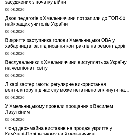
засуджених з початку війни
06.08.2026
Двоє педагогів з Хмельниччини потрапили до ТОП-50
найкращих учителів України
06.08.2026
Викриття заступника голови Хмельницької ОВА у
хабарництві за підписання контрактів на ремонт доріг
06.08.2026
Веслувальники з Хмельниччини виступлять за Україну
на чемпіонаті світу
06.08.2026
Лікарі застерігають: регулярне використання
вентилятору під час сну може негативно вплинути на
ваше здоров’я
06.08.2026
У Хмельницькому провели прощання з Василем
Лазуткіним
05.08.2026
Фонд держмайна виставив на продаж укриття у
Кам’янці-Подільському на Хмельниччині