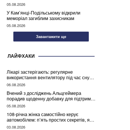
05.08.2026
У Кам’янці-Подільському відкрили
меморіал загиблим захисникам
05.08.2026
Завантажити ще
ЛАЙФХАКИ
Лікарі застерігають: регулярне
використання вентилятору під час сну
може негативно вплинути на ваше
06.08.2026
здоров’я
Вчений з досліджень Альцгеймера
порадив щоденну добавку для підтримки
мозкової діяльності
05.08.2026
108-річна жінка самостійно керує
автомобілем: п’ять простих секретів, які
допомогли їй дожити до століття
03.08.2026