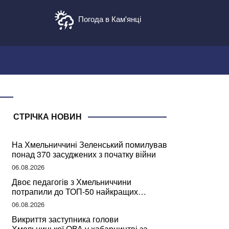
Погода в Кам'янці
СТРІЧКА НОВИН
На Хмельниччині Зеленський помилував
понад 370 засуджених з початку війни
06.08.2026
Двоє педагогів з Хмельниччини
потрапили до ТОП-50 найкращих
учителів України
06.08.2026
Викриття заступника голови
Хмельницької ОВА у хабарництві за