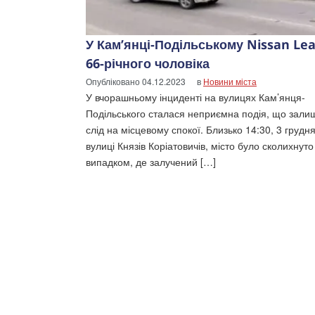
У Кам’янці-Подільському Nissan Lea
66-річного чоловіка
Опубліковано
04.12.2023
в
Новини міста
У вчорашньому інциденті на вулицях Кам’янця-
Подільського сталася неприємна подія, що зали
слід на місцевому спокої. Близько 14:30, 3 грудня
вулиці Князів Коріатовичів, місто було сколихнуто
випадком, де залучений […]