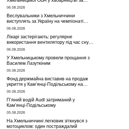
підписання контрактів на ремонт доріг
06.08.2026
Веслувальники з Хмельниччини
виступлять за Україну на чемпіонаті
світу
06.08.2026
Лікарі застерігають: регулярне
використання вентилятору під час сну
може негативно вплинути на ваше
06.08.2026
здоров’я
У Хмельницькому провели прощання з
Василем Лазуткіним
05.08.2026
Фонд держмайна виставив на продаж
укриття у Кам’янці-Подільському на
Хмельниччині
05.08.2026
П’яний водій Audi затриманий у
Кам’янці-Подільському
05.08.2026
На Хмельниччині легковик зіткнувся з
мотоциклом: один постраждалий