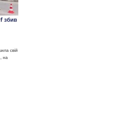
f збив
шила свій
, на