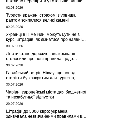
важливо перевірити у готельній ванній
за словами досвідченої мандрівниці
02.08.2026
Туристи вражені страхом: з урвища
раптом зсипалися великі камені
02.08.2026
Українці в Німеччині можуть бути не в
курсі штрафів: як дізнатися про наявні
борги
30.07.2026
Літати стане дорожче: авіакомпанії
оголосили про нові правила щодо
вибору місць
30.07.2026
Гавайський острів Ніїхау, що понад
століття був закритим для туристів,
починає приймати перших відвідувачів
30.07.2026
Чарівні європейські міста для бюджетної
та незабутньої відпустки
29.07.2026
Штрафи до 5000 євро: українка
здивувала незвичайними правилами в