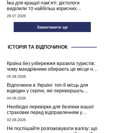
Їжа для кращої пам’яті: дієтологи
виділили 10 найбільш корисних
продуктів
28.07.2026
Завантажити ще
ІСТОРІЯ ТА ВІДПОЧИНОК
Країна без узбережжя вразила туристів:
чому мандрівники обирають це місце на
відпочинок
05.08.2026
Відпочинок в Україні: топ-5 місць для
відвідин у серпні, які перевершать
закордонні враження
04.08.2026
Необхідні перевірки для безпеки вашої
страховки перед відправленням у
подорож
02.08.2026
Не поспішайте розпаковувати валізу: що