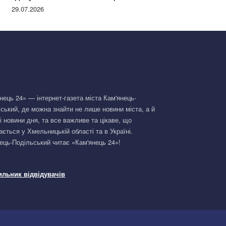
Німеччині та поділилася правдою
29.07.2026
нець 24» — інтернет-газета міста Кам'янець-
ський, де можна знайти не лише новини міста, а й
і новини дня, та все важливе та цікаве, що
ається у Хмельницькій області та в Україні.
ець-Подільський читає «Кам'янець 24»!