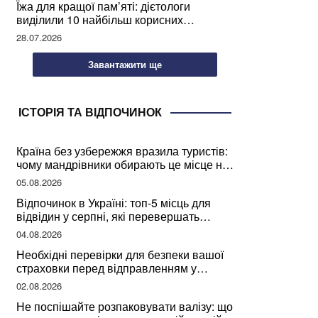
Їжа для кращої пам’яті: дієтологи
виділили 10 найбільш корисних
продуктів
28.07.2026
Завантажити ще
ІСТОРІЯ ТА ВІДПОЧИНОК
Країна без узбережжя вразила туристів:
чому мандрівники обирають це місце на
відпочинок
05.08.2026
Відпочинок в Україні: топ-5 місць для
відвідин у серпні, які перевершать
закордонні враження
04.08.2026
Необхідні перевірки для безпеки вашої
страховки перед відправленням у
подорож
02.08.2026
Не поспішайте розпаковувати валізу: що