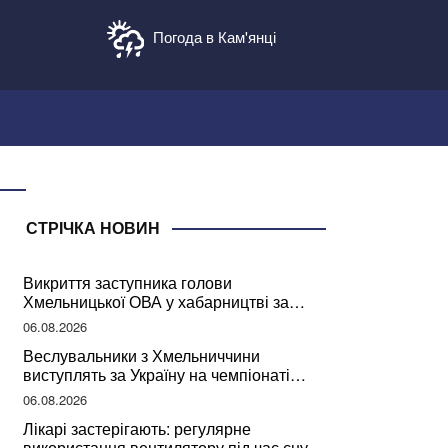
Погода в Кам'янці
СТРІЧКА НОВИН
Викриття заступника голови
Хмельницької ОВА у хабарництві за
підписання контрактів на ремонт доріг
06.08.2026
Веслувальники з Хмельниччини
виступлять за Україну на чемпіонаті
світу
06.08.2026
Лікарі застерігають: регулярне
використання вентилятору під час сну