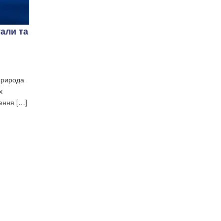
уали та
 природа
х
чення […]