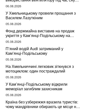
може негативно вплинути на ваше
06.08.2026
здоров’я
У Хмельницькому провели прощання з
Василем Лазуткіним
05.08.2026
Фонд держмайна виставив на продаж
укриття у Кам’янці-Подільському на
Хмельниччині
05.08.2026
П’яний водій Audi затриманий у
Кам’янці-Подільському
05.08.2026
На Хмельниччині легковик зіткнувся з
мотоциклом: один постраждалий
05.08.2026
У Кам’янці-Подільському відкрили
меморіал загиблим захисникам
05.08.2026
Країна без узбережжя вразила туристів:
чому мандрівники обирають це місце на