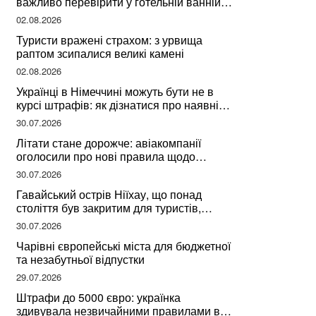
важливо перевірити у готельній ванній
за словами досвідченої мандрівниці
02.08.2026
Туристи вражені страхом: з урвища
раптом зсипалися великі камені
02.08.2026
Українці в Німеччині можуть бути не в
курсі штрафів: як дізнатися про наявні
борги
30.07.2026
Літати стане дорожче: авіакомпанії
оголосили про нові правила щодо
вибору місць
30.07.2026
Гавайський острів Ніїхау, що понад
століття був закритим для туристів,
починає приймати перших відвідувачів
30.07.2026
Чарівні європейські міста для бюджетної
та незабутньої відпустки
29.07.2026
Штрафи до 5000 євро: українка
здивувала незвичайними правилами в