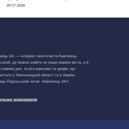
Німеччині та поділилася правдою
29.07.2026
нець 24» — інтернет-газета міста Кам'янець-
ський, де можна знайти не лише новини міста, а й
і новини дня, та все важливе та цікаве, що
ається у Хмельницькій області та в Україні.
ець-Подільський читає «Кам'янець 24»!