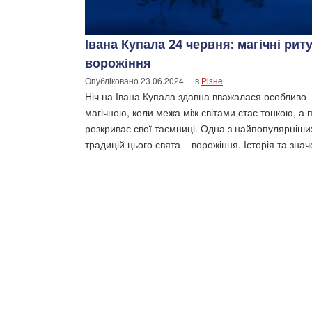
Івана Купала 24 червня: магічні рит
ворожіння
Опубліковано
23.06.2024
в
Різне
Ніч на Івана Купала здавна вважалася особливо
магічною, коли межа між світами стає тонкою, а
розкриває свої таємниці. Одна з найпопулярніши
традицій цього свята – ворожіння. Історія та зна