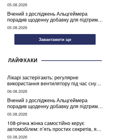
відпочинок
05.08.2026
Вчений з досліджень Альцгеймера
порадив щоденну добавку для підтримки
мозкової діяльності
05.08.2026
Завантажити ще
ЛАЙФХАКИ
Лікарі застерігають: регулярне
використання вентилятору під час сну
може негативно вплинути на ваше
06.08.2026
здоров’я
Вчений з досліджень Альцгеймера
порадив щоденну добавку для підтримки
мозкової діяльності
05.08.2026
108-річна жінка самостійно керує
автомобілем: п’ять простих секретів, які
допомогли їй дожити до століття
03.08.2026