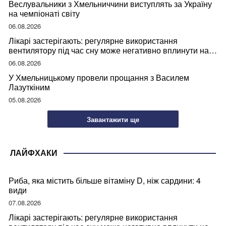
Веслувальники з Хмельниччини виступлять за Україну
на чемпіонаті світу
06.08.2026
Лікарі застерігають: регулярне використання
вентилятору під час сну може негативно вплинути на
ваше здоров’я
06.08.2026
У Хмельницькому провели прощання з Василем
Лазуткіним
05.08.2026
Завантажити ще
ЛАЙФХАКИ
Риба, яка містить більше вітаміну D, ніж сардини: 4
види
07.08.2026
Лікарі застерігають: регулярне використання