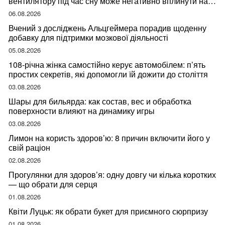
вентилятору під час сну може негативно вплинути на
ваше здоров’я
06.08.2026
Вчений з досліджень Альцгеймера порадив щоденну
добавку для підтримки мозкової діяльності
05.08.2026
108-річна жінка самостійно керує автомобілем: п’ять
простих секретів, які допомогли їй дожити до століття
03.08.2026
Шары для бильярда: как состав, вес и обработка
поверхности влияют на динамику игры
03.08.2026
Лимон на користь здоров’ю: 8 причин включити його у
свій раціон
02.08.2026
Прогулянки для здоров’я: одну довгу чи кілька коротких
— що обрати для серця
01.08.2026
Квіти Луцьк: як обрати букет для приємного сюрпризу
01.08.2026