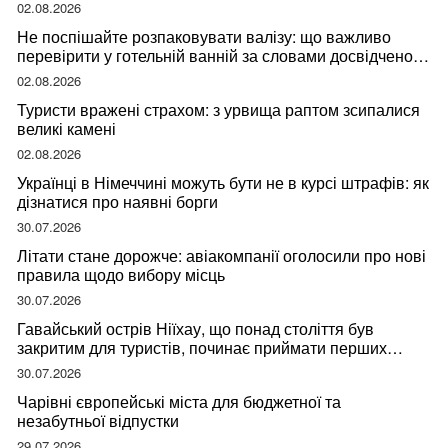
02.08.2026
Не поспішайте розпаковувати валізу: що важливо
перевірити у готельній ванній за словами досвідченої
мандрівниці
02.08.2026
Туристи вражені страхом: з урвища раптом зсипалися
великі камені
02.08.2026
Українці в Німеччині можуть бути не в курсі штрафів: як
дізнатися про наявні борги
30.07.2026
Літати стане дорожче: авіакомпанії оголосили про нові
правила щодо вибору місць
30.07.2026
Гавайський острів Ніїхау, що понад століття був
закритим для туристів, починає приймати перших
відвідувачів
30.07.2026
Чарівні європейські міста для бюджетної та
незабутньої відпустки
29.07.2026