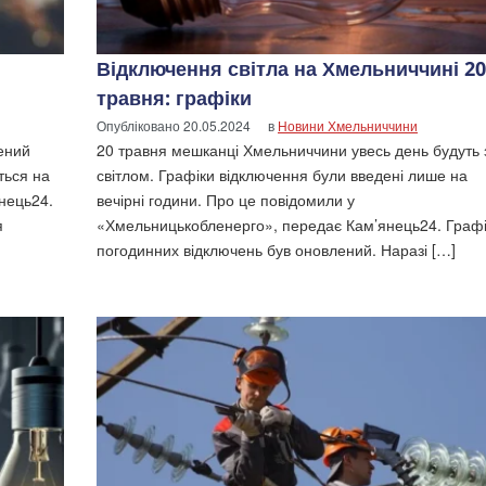
Відключення світла на Хмельниччині 20
травня: графіки
Опубліковано
20.05.2024
в
Новини Хмельниччини
ений
20 травня мешканці Хмельниччини увесь день будуть з
ться на
світлом. Графіки відключення були введені лише на
нець24.
вечірні години. Про це повідомили у
я
«Хмельницькобленерго», передає Кам’янець24. Графі
погодинних відключень був оновлений. Наразі […]