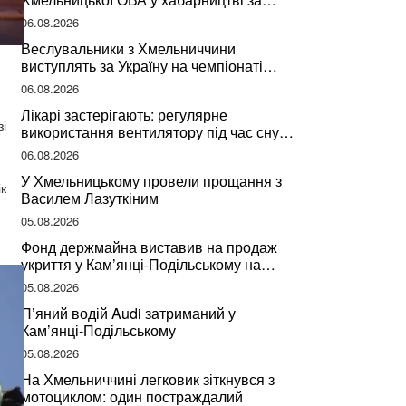
підписання контрактів на ремонт доріг
06.08.2026
Веслувальники з Хмельниччини
виступлять за Україну на чемпіонаті
світу
06.08.2026
Лікарі застерігають: регулярне
і
використання вентилятору під час сну
може негативно вплинути на ваше
06.08.2026
здоров’я
У Хмельницькому провели прощання з
к
Василем Лазуткіним
05.08.2026
Фонд держмайна виставив на продаж
укриття у Кам’янці-Подільському на
Хмельниччині
05.08.2026
П’яний водій Audi затриманий у
Кам’янці-Подільському
05.08.2026
На Хмельниччині легковик зіткнувся з
мотоциклом: один постраждалий