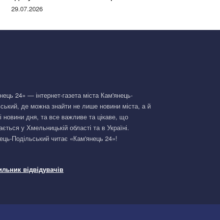
Німеччині та поділилася правдою
29.07.2026
нець 24» — інтернет-газета міста Кам'янець-
ський, де можна знайти не лише новини міста, а й
і новини дня, та все важливе та цікаве, що
ається у Хмельницькій області та в Україні.
ець-Подільський читає «Кам'янець 24»!