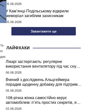
05.08.2026
У Кам’янці-Подільському відкрили
меморіал загиблим захисникам
05.08.2026
Завантажити ще
уть
ЛАЙФХАКИ
ро
едає
Лікарі застерігають: регулярне
використання вентилятору під час сну
може негативно вплинути на ваше
06.08.2026
здоров’я
Вчений з досліджень Альцгеймера
порадив щоденну добавку для підтримки
мозкової діяльності
05.08.2026
108-річна жінка самостійно керує
автомобілем: п’ять простих секретів, які
допомогли їй дожити до століття
03.08.2026