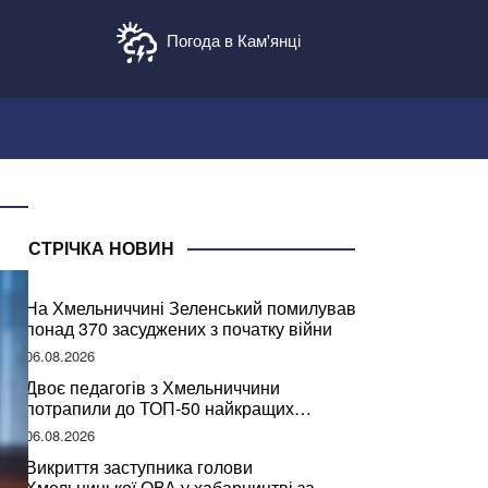
Погода в Кам'янці
СТРІЧКА НОВИН
На Хмельниччині Зеленський помилував
понад 370 засуджених з початку війни
06.08.2026
Двоє педагогів з Хмельниччини
потрапили до ТОП-50 найкращих
учителів України
06.08.2026
Викриття заступника голови
Хмельницької ОВА у хабарництві за