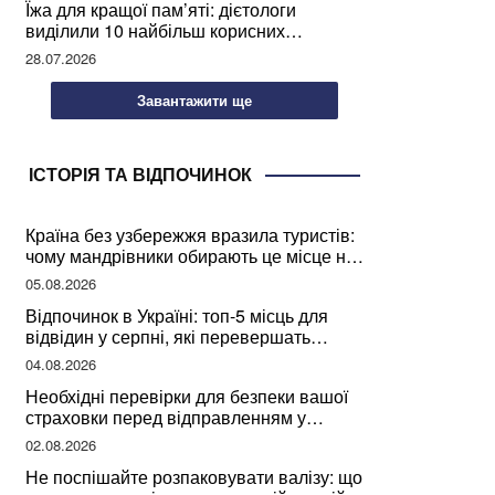
Їжа для кращої пам’яті: дієтологи
виділили 10 найбільш корисних
продуктів
28.07.2026
Завантажити ще
ІСТОРІЯ ТА ВІДПОЧИНОК
Країна без узбережжя вразила туристів:
чому мандрівники обирають це місце на
відпочинок
05.08.2026
Відпочинок в Україні: топ-5 місць для
відвідин у серпні, які перевершать
закордонні враження
04.08.2026
Необхідні перевірки для безпеки вашої
страховки перед відправленням у
подорож
02.08.2026
Не поспішайте розпаковувати валізу: що