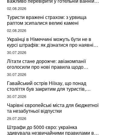
важливо перевірити у готельній ванній
за словами досвідченої мандрівниці
02.08.2026
Туристи вражені страхом: з урвища
раптом зсипалися великі камені
02.08.2026
Українці в Німеччині можуть бути не в
курсі штрафів: як дізнатися про наявні
борги
30.07.2026
Літати стане дорожче: авіакомпанії
оголосили про нові правила щодо
вибору місць
30.07.2026
Гавайський острів Ніїхау, що понад
століття був закритим для туристів,
починає приймати перших відвідувачів
30.07.2026
Чарівні європейські міста для бюджетної
та незабутньої відпустки
29.07.2026
Штрафи до 5000 євро: українка
здивувала незвичайними правилами в