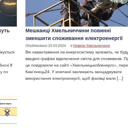
жуть
Мешканці Хмельниччини повинні
зменшити споживання електроенергії
Опубліковано
23.03.2024
в
Новини Хмельниччини
ікується
Він навантаження на енергосистему залежить, чи буд
введені графіки відключення світла для споживачів. П
ночі 8
це повідомили на сайті «Хмельницькобленерго», пер
у по
Кам’янець24. У компанії закликають заощаджувати
використання електроенергії, щоб фахівці мали […]