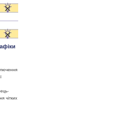
афіки
ключення
ї
нець-
ня чітких