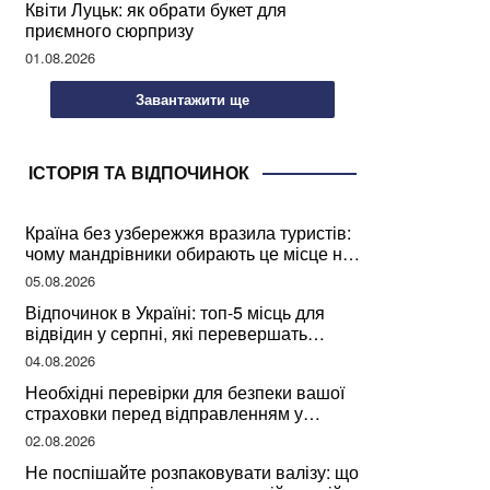
Квіти Луцьк: як обрати букет для
приємного сюрпризу
01.08.2026
Завантажити ще
ІСТОРІЯ ТА ВІДПОЧИНОК
Країна без узбережжя вразила туристів:
чому мандрівники обирають це місце на
відпочинок
05.08.2026
Відпочинок в Україні: топ-5 місць для
відвідин у серпні, які перевершать
закордонні враження
04.08.2026
Необхідні перевірки для безпеки вашої
страховки перед відправленням у
подорож
02.08.2026
Не поспішайте розпаковувати валізу: що