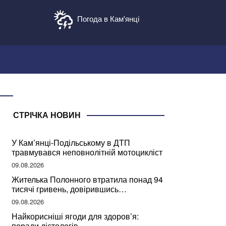
Погода в Кам'янці
СТРІЧКА НОВИН
У Кам’янці-Подільському в ДТП
травмувався неповнолітній мотоцикліст
09.08.2026
Жителька Полонного втратила понад 94
тисячі гривень, довірившись
псевдобанкіру
09.08.2026
Найкорисніші ягоди для здоров’я:
поради дієтологів