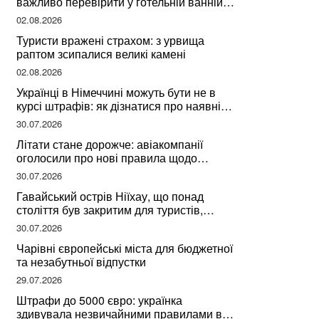
важливо перевірити у готельній ванній
за словами досвідченої мандрівниці
02.08.2026
Туристи вражені страхом: з урвища
раптом зсипалися великі камені
02.08.2026
Українці в Німеччині можуть бути не в
курсі штрафів: як дізнатися про наявні
борги
30.07.2026
Літати стане дорожче: авіакомпанії
оголосили про нові правила щодо
вибору місць
30.07.2026
Гавайський острів Ніїхау, що понад
століття був закритим для туристів,
починає приймати перших відвідувачів
30.07.2026
Чарівні європейські міста для бюджетної
та незабутньої відпустки
29.07.2026
Штрафи до 5000 євро: українка
здивувала незвичайними правилами в