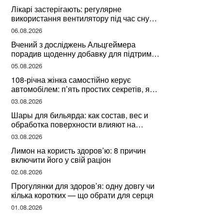
Лікарі застерігають: регулярне
використання вентилятору під час сну
може негативно вплинути на ваше
06.08.2026
здоров’я
Вчений з досліджень Альцгеймера
порадив щоденну добавку для підтримки
мозкової діяльності
05.08.2026
108-річна жінка самостійно керує
автомобілем: п’ять простих секретів, які
допомогли їй дожити до століття
03.08.2026
Шары для бильярда: как состав, вес и
обработка поверхности влияют на
динамику игры
03.08.2026
Лимон на користь здоров’ю: 8 причин
включити його у свій раціон
02.08.2026
Прогулянки для здоров’я: одну довгу чи
кілька коротких — що обрати для серця
01.08.2026