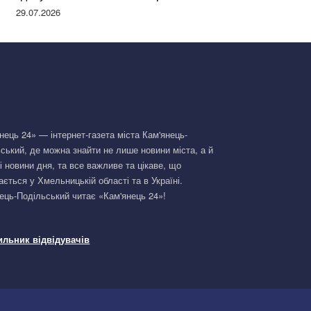
Німеччині та поділилася правдою
29.07.2026
нець 24» — інтернет-газета міста Кам'янець-
ський, де можна знайти не лише новини міста, а й
і новини дня, та все важливе та цікаве, що
ається у Хмельницькій області та в Україні.
ець-Подільський читає «Кам'янець 24»!