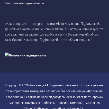
Політика конфіденційності
«Кам'янець 24» — інтернет-газета міста Кам'янець-Подільський,
де можна знайти не лише новини міста, а й останні новини дня, та
все важливе та цікаве, що відбувається у Хмельницькій області
та в Україні. Кам'янець-Подільський читає «Кам'янець 24»!
Copyright © 2026 Кам`янець 24. Будь-яке копіювання, розповсюдження
та використання матеріалів без активного посилання на 24kp.com.ua
заборонено. Редакція не несе відповідальності за зміст партнерських
матеріалів в рубриках "Лайфхаки", "Новини компаній", "Статті" та
"Різне". Сайт орієнтований на осіб віком 21+.