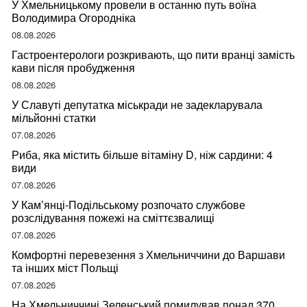
У Хмельницькому провели в останню путь воїна
Володимира Огородніка
08.08.2026
Гастроентерологи розкривають, що пити вранці замість
кави після пробудження
08.08.2026
У Славуті депутатка міськради не задекларувала
мільйонні статки
07.08.2026
Риба, яка містить більше вітаміну D, ніж сардини: 4
види
07.08.2026
У Кам’янці-Подільському розпочато службове
розслідування пожежі на сміттєзвалищі
07.08.2026
Комфортні перевезення з Хмельниччини до Варшави
та інших міст Польщі
07.08.2026
На Хмельниччині Зеленський помилував понад 370