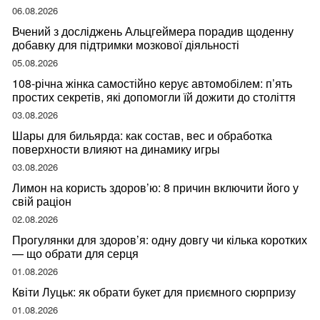
ваше здоров’я
06.08.2026
Вчений з досліджень Альцгеймера порадив щоденну
добавку для підтримки мозкової діяльності
05.08.2026
108-річна жінка самостійно керує автомобілем: п’ять
простих секретів, які допомогли їй дожити до століття
03.08.2026
Шары для бильярда: как состав, вес и обработка
поверхности влияют на динамику игры
03.08.2026
Лимон на користь здоров’ю: 8 причин включити його у
свій раціон
02.08.2026
Прогулянки для здоров’я: одну довгу чи кілька коротких
— що обрати для серця
01.08.2026
Квіти Луцьк: як обрати букет для приємного сюрпризу
01.08.2026