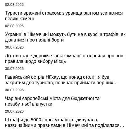
мандрівниці
02.08.2026
Туристи вражені страхом: з урвища раптом зсипалися
великі камені
02.08.2026
Українці в Німеччині можуть бути не в курсі штрафів: як
дізнатися про наявні борги
30.07.2026
Літати стане дорожче: авіакомпанії оголосили про нові
правила щодо вибору місць
30.07.2026
Гавайський острів Ніїхау, що понад століття був
закритим для туристів, починає приймати перших
відвідувачів
30.07.2026
Чарівні європейські міста для бюджетної та
незабутньої відпустки
29.07.2026
Штрафи до 5000 євро: українка здивувала
незвичайними правилами в Німеччині та поділилася
правдою