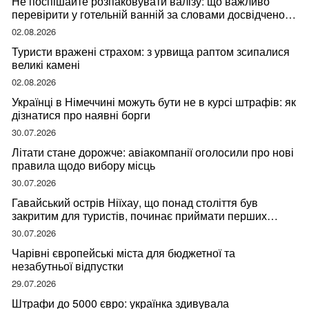
Не поспішайте розпаковувати валізу: що важливо
перевірити у готельній ванній за словами досвідченої
мандрівниці
02.08.2026
Туристи вражені страхом: з урвища раптом зсипалися
великі камені
02.08.2026
Українці в Німеччині можуть бути не в курсі штрафів: як
дізнатися про наявні борги
30.07.2026
Літати стане дорожче: авіакомпанії оголосили про нові
правила щодо вибору місць
30.07.2026
Гавайський острів Ніїхау, що понад століття був
закритим для туристів, починає приймати перших
відвідувачів
30.07.2026
Чарівні європейські міста для бюджетної та
незабутньої відпустки
29.07.2026
Штрафи до 5000 євро: українка здивувала