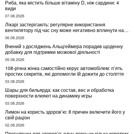
Риба, яка містить більше вітаміну D, ніж сардини: 4
види
07.08.2026
Лікарі застерігають: регулярне використання
вентилятору під час сну може негативно вплинути на
ваше здоров’я
06.08.2026
Вчений з досліджень Альцгеймера порадив щоденну
добавку для підтримки мозкової діяльності
05.08.2026
108-річна жінка самостійно керує автомобілем: п’ять
простих секретів, які допомогли їй дожити до століття
03.08.2026
Шары для бильярда: как состав, вес и обработка
поверхности влияют на динамику игры
03.08.2026
Лимон на користь здоров’ю: 8 причин включити його у
свій раціон
02.08.2026
Прогулянки для здоров’я: одну довгу чи кілька коротких