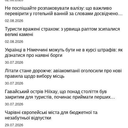
Не поспішайте розпаковувати валізу: що важливо
перевірити у готельній ванній за словами досвідченої
мандрівниці
02.08.2026
Туристи вражені страхом: з урвища раптом зсипалися
великі камені
02.08.2026
Українці в Німеччині можуть бути не в курсі штрафів: як
дізнатися про наявні борги
30.07.2026
Літати стане дорожче: авіакомпанії оголосили про нові
правила щодо вибору місць
30.07.2026
Гавайський острів Ніїхау, що понад століття був
закритим для туристів, починає приймати перших
відвідувачів
30.07.2026
Чарівні європейські міста для бюджетної та
незабутньої відпустки
29.07.2026