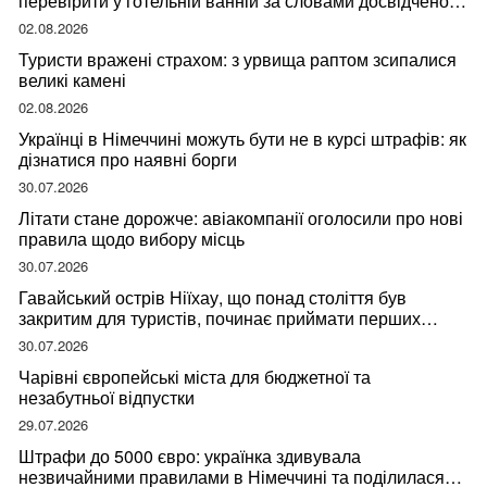
перевірити у готельній ванній за словами досвідченої
мандрівниці
02.08.2026
Туристи вражені страхом: з урвища раптом зсипалися
великі камені
02.08.2026
Українці в Німеччині можуть бути не в курсі штрафів: як
дізнатися про наявні борги
30.07.2026
Літати стане дорожче: авіакомпанії оголосили про нові
правила щодо вибору місць
30.07.2026
Гавайський острів Ніїхау, що понад століття був
закритим для туристів, починає приймати перших
відвідувачів
30.07.2026
Чарівні європейські міста для бюджетної та
незабутньої відпустки
29.07.2026
Штрафи до 5000 євро: українка здивувала
незвичайними правилами в Німеччині та поділилася