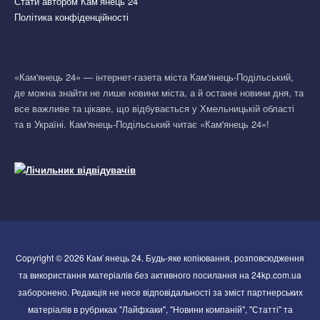
Стати автором Кам’янець 24
Політика конфіденційності
«Кам'янець 24» — інтернет-газета міста Кам'янець-Подільський,
де можна знайти не лише новини міста, а й останні новини дня, та
все важливе та цікаве, що відбувається у Хмельницькій області
та в Україні. Кам'янець-Подільський читає «Кам'янець 24»!
Copyright © 2026 Кам`янець 24. Будь-яке копіювання, розповсюдження
та використання матеріалів без активного посилання на 24kp.com.ua
заборонено. Редакція не несе відповідальності за зміст партнерських
матеріалів в рубриках "Лайфхаки", "Новини компаній", "Статті" та