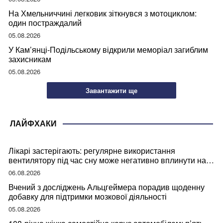
На Хмельниччині легковик зіткнувся з мотоциклом:
один постраждалий
05.08.2026
У Кам’янці-Подільському відкрили меморіал загиблим
захисникам
05.08.2026
Завантажити ще
ЛАЙФХАКИ
Лікарі застерігають: регулярне використання
вентилятору під час сну може негативно вплинути на
ваше здоров’я
06.08.2026
Вчений з досліджень Альцгеймера порадив щоденну
добавку для підтримки мозкової діяльності
05.08.2026