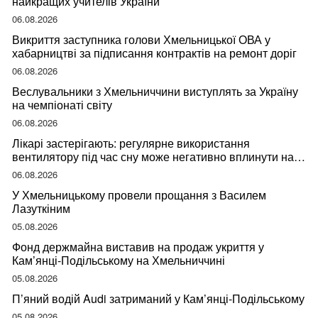
найкращих учителів України
06.08.2026
Викриття заступника голови Хмельницької ОВА у
хабарництві за підписання контрактів на ремонт доріг
06.08.2026
Веслувальники з Хмельниччини виступлять за Україну
на чемпіонаті світу
06.08.2026
Лікарі застерігають: регулярне використання
вентилятору під час сну може негативно вплинути на
ваше здоров’я
06.08.2026
У Хмельницькому провели прощання з Василем
Лазуткіним
05.08.2026
Фонд держмайна виставив на продаж укриття у
Кам’янці-Подільському на Хмельниччині
05.08.2026
П’яний водій Audi затриманий у Кам’янці-Подільському
05.08.2026