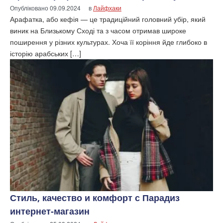
Опубліковано
09.09.2024
в
Лайфхаки
Арафатка, або кефія — це традиційний головний убір, який
виник на Близькому Сході та з часом отримав широке
поширення у різних культурах. Хоча її коріння йде глибоко в
історію арабських […]
Стиль, качество и комфорт с Парадиз
интернет-магазин