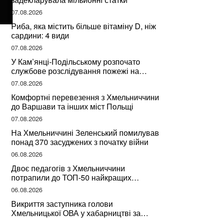
07.08.2026
Риба, яка містить більше вітаміну D, ніж
сардини: 4 види
07.08.2026
У Кам’янці-Подільському розпочато
службове розслідування пожежі на
сміттєзвалищі
07.08.2026
Комфортні перевезення з Хмельниччини
до Варшави та інших міст Польщі
07.08.2026
На Хмельниччині Зеленський помилував
понад 370 засуджених з початку війни
06.08.2026
Двоє педагогів з Хмельниччини
потрапили до ТОП-50 найкращих
учителів України
06.08.2026
Викриття заступника голови
Хмельницької ОВА у хабарництві за