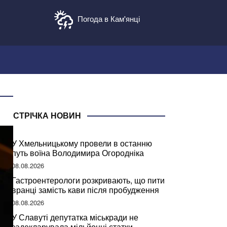
Погода в Кам'янці
СТРІЧКА НОВИН
У Хмельницькому провели в останню
путь воїна Володимира Огородніка
08.08.2026
Гастроентерологи розкривають, що пити
вранці замість кави після пробудження
08.08.2026
У Славуті депутатка міськради не
задекларувала мільйонні статки