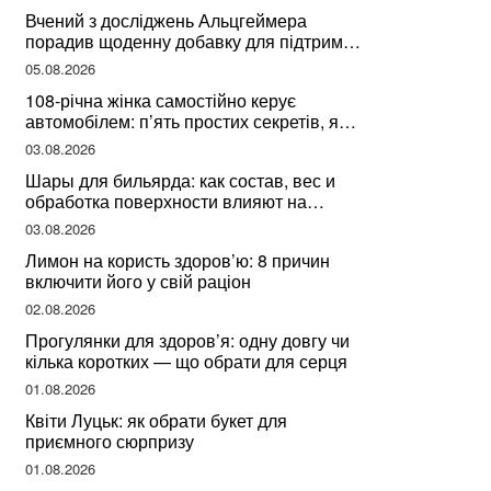
здоров’я
Вчений з досліджень Альцгеймера
порадив щоденну добавку для підтримки
мозкової діяльності
05.08.2026
108-річна жінка самостійно керує
автомобілем: п’ять простих секретів, які
допомогли їй дожити до століття
03.08.2026
Шары для бильярда: как состав, вес и
обработка поверхности влияют на
динамику игры
03.08.2026
Лимон на користь здоров’ю: 8 причин
включити його у свій раціон
02.08.2026
Прогулянки для здоров’я: одну довгу чи
кілька коротких — що обрати для серця
01.08.2026
Квіти Луцьк: як обрати букет для
приємного сюрпризу
01.08.2026