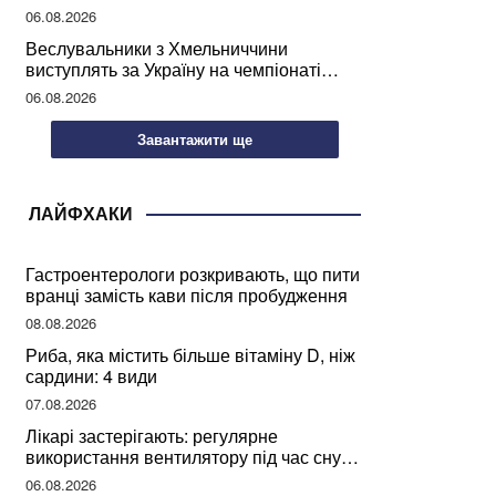
підписання контрактів на ремонт доріг
06.08.2026
Веслувальники з Хмельниччини
виступлять за Україну на чемпіонаті
світу
06.08.2026
Завантажити ще
ЛАЙФХАКИ
Гастроентерологи розкривають, що пити
вранці замість кави після пробудження
08.08.2026
Риба, яка містить більше вітаміну D, ніж
сардини: 4 види
07.08.2026
Лікарі застерігають: регулярне
використання вентилятору під час сну
може негативно вплинути на ваше
06.08.2026