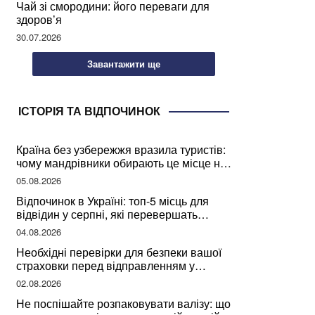
Чай зі смородини: його переваги для
здоров’я
30.07.2026
Завантажити ще
ІСТОРІЯ ТА ВІДПОЧИНОК
Країна без узбережжя вразила туристів:
чому мандрівники обирають це місце на
відпочинок
05.08.2026
Відпочинок в Україні: топ-5 місць для
відвідин у серпні, які перевершать
закордонні враження
04.08.2026
Необхідні перевірки для безпеки вашої
страховки перед відправленням у
подорож
02.08.2026
Не поспішайте розпаковувати валізу: що