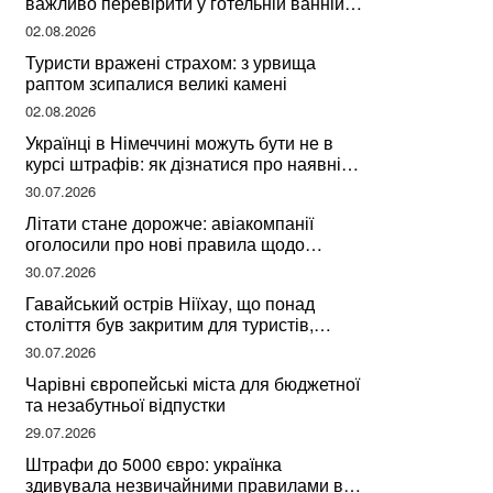
важливо перевірити у готельній ванній
за словами досвідченої мандрівниці
02.08.2026
Туристи вражені страхом: з урвища
раптом зсипалися великі камені
02.08.2026
Українці в Німеччині можуть бути не в
курсі штрафів: як дізнатися про наявні
борги
30.07.2026
Літати стане дорожче: авіакомпанії
оголосили про нові правила щодо
вибору місць
30.07.2026
Гавайський острів Ніїхау, що понад
століття був закритим для туристів,
починає приймати перших відвідувачів
30.07.2026
Чарівні європейські міста для бюджетної
та незабутньої відпустки
29.07.2026
Штрафи до 5000 євро: українка
здивувала незвичайними правилами в