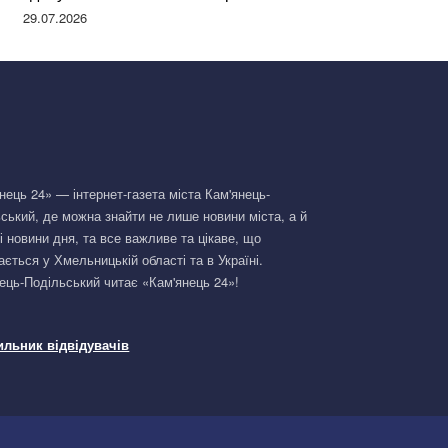
Німеччині та поділилася правдою
29.07.2026
нець 24» — інтернет-газета міста Кам'янець-
ський, де можна знайти не лише новини міста, а й
і новини дня, та все важливе та цікаве, що
ається у Хмельницькій області та в Україні.
ець-Подільський читає «Кам'янець 24»!