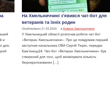
на
На Хмельниччині з’явився чат-бот для
ветеранів та їхніх родин
Опубліковано
21.03.2024
в
Новини Хмельниччини
нашей
У Хмельницькій області розпочав роботи чат-бот
й и
«Ветеран Хмельниччини». Про це повідомив перший
о дня,
заступник начальника ОВА Сергій Тюрін, передає
орой
Кам’янець24. Чат-бот «Ветеран Хмельниччини» був
створений для того, щоб мінімізувати кількість
бюрократизованих […]